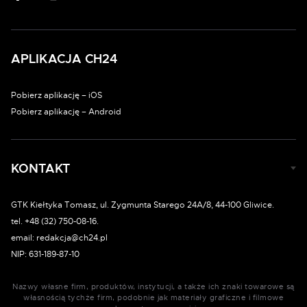
APLIKACJA CH24
Pobierz aplikację – iOS
Pobierz aplikację – Android
KONTAKT
GTK Kiełtyka Tomasz, ul. Zygmunta Starego 24A/8, 44-100 Gliwice.
tel. +48 (32) 750-08-16.
email: redakcja@ch24.pl
NIP: 631-189-87-10
Nazwy własne firm, produktów, instytucji, a także ich znaki towarowe są
własnością tychże firm, podobnie jak materiały graficzne i filmowe