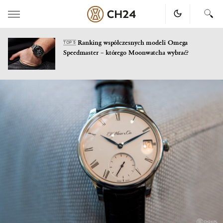
Ranking współczesnych modeli Omega
TOP 5
Speedmaster – którego Moonwatcha wybrać?
Skip
to
content