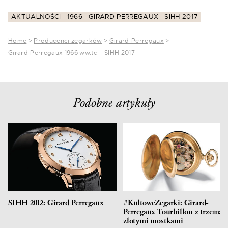
AKTUALNOŚCI
1966
GIRARD PERREGAUX
SIHH 2017
Home
>
Producenci zegarków
>
Girard-Perregaux
>
Girard-Perregaux 1966 ww.tc – SIHH 2017
Podobne artykuły
SIHH 2012: Girard Perregaux
#KultoweZegarki: Girard-
Perregaux Tourbillon z trzema
złotymi mostkami