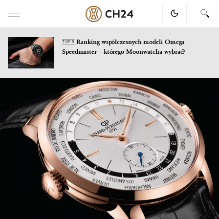
Ranking współczesnych modeli Omega
TOP 5
Speedmaster – którego Moonwatcha wybrać?
Skip
to
content