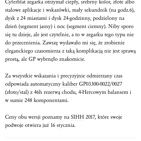
Cyferblat
zegarka otrzymał ciepły, srebrny kolor, złote albo
stalowe aplikacje i wskazówki, mały sekundnik (na godz.6),
dysk z 24 miastami i dysk 24-godzinny, podzielony na
dzień (segment jasny) i noc (segment ciemny). Niby sporo
się tu dzieje, ale jest czytelnie, a to w zegarku tego typu nie
do przecenienia. Zawszę wydawało mi się, że zrobienie
eleganckiego czasomierza z taką komplikacją nie jest sprawą
prostą, ale GP wybrnęło znakomicie.
Za wszystkie wskazania i precyzyjnie odmierzany
czas
odpowiada automatyczny
kaliber
GP03300-0022/0027
(złoto/stal) z 46h rezerwą chodu, 4-Hercowym balansem i
w sumie 248 komponentami.
Ceny obu wersji poznamy na
SIHH
2017, które swoje
podwoje otwiera już 16 stycznia.