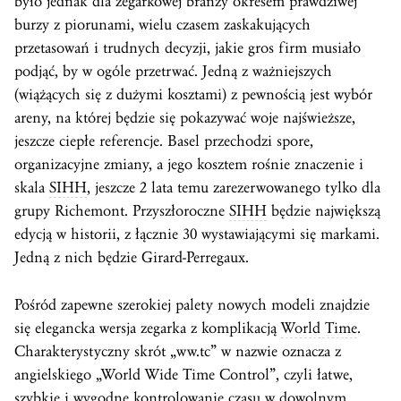
było jednak dla zegarkowej branży okresem prawdziwej
burzy z piorunami, wielu czasem zaskakujących
przetasowań i trudnych decyzji, jakie gros firm musiało
podjąć, by w ogóle przetrwać. Jedną z ważniejszych
(wiążących się z dużymi kosztami) z pewnością jest wybór
areny, na której będzie się pokazywać woje najświeższe,
jeszcze ciepłe referencje. Basel przechodzi spore,
organizacyjne zmiany, a jego kosztem rośnie znaczenie i
skala
SIHH
, jeszcze 2 lata temu zarezerwowanego tylko dla
grupy Richemont. Przyszłoroczne
SIHH
będzie największą
edycją w historii, z łącznie 30 wystawiającymi się markami.
Jedną z nich będzie Girard-Perregaux.
Pośród zapewne szerokiej palety nowych modeli znajdzie
się elegancka wersja zegarka z komplikacją
World Time
.
Charakterystyczny skrót „ww.tc” w nazwie oznacza z
angielskiego „World Wide Time Control”, czyli łatwe,
szybkie i wygodne kontrolowanie czasu w dowolnym