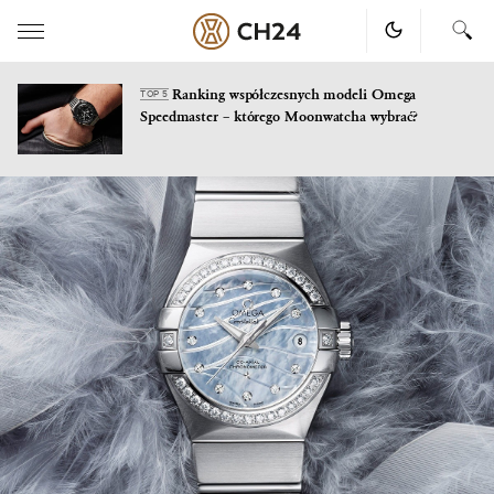
Ranking współczesnych modeli Omega
TOP 5
Speedmaster – którego Moonwatcha wybrać?
Skip
to
content