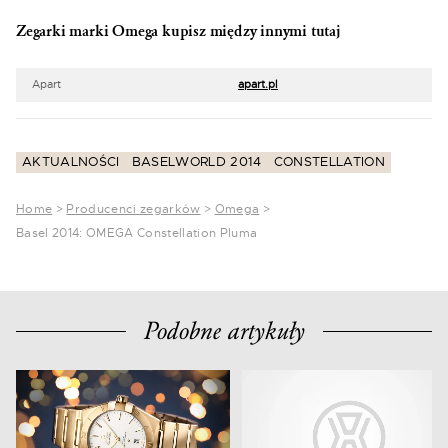
Zegarki marki Omega kupisz między innymi tutaj
Apart
apart.pl
AKTUALNOŚCI
BASELWORLD 2014
CONSTELLATION
Home
>
Producenci zegarków
>
Omega
>
Basel 2014: OMEGA Constellation Pluma
Podobne artykuły