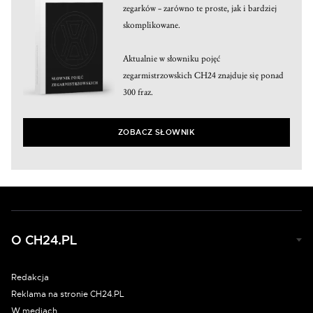
zegarków – zarówno te proste, jak i bardziej
skomplikowane.
Aktualnie w słowniku pojęć
zegarmistrzowskich CH24 znajduje się ponad
300 fraz.
ZOBACZ SŁOWNIK
O CH24.PL
Redakcja
Reklama na stronie CH24.PL
W mediach