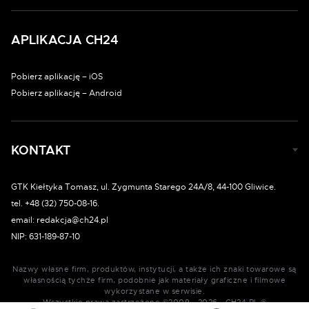
APLIKACJA CH24
Pobierz aplikację – iOS
Pobierz aplikację – Android
KONTAKT
GTK Kiełtyka Tomasz, ul. Zygmunta Starego 24A/8, 44-100 Gliwice.
tel. +48 (32) 750-08-16.
email: redakcja@ch24.pl
NIP: 631-189-87-10
Nazwy własne firm, produktów, instytucji, a także ich znaki towarowe są
własnością tychże firm, podobnie jak materiały graficzne i filmowe
wykorzystane w serwisie.
Wszystkie prawa zastrzeżone ©2009 - 2026 - CH24.PL ®