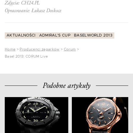
Zdjęcia: CH24.PL
Opracowanie: Łukasz Doskocz
AKTUALNOŚCI
ADMIRAL'S CUP
BASELWORLD 2013
Home
>
Producenci zegarków
>
Corum
>
Basel 2013: CORUM Live
Podobne artykuły