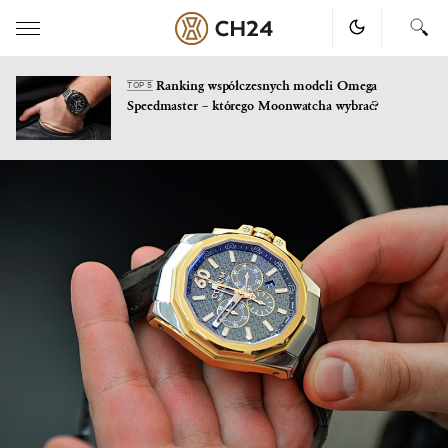
Ranking współczesnych modeli Omega
TOP 5
Speedmaster – którego Moonwatcha wybrać?
Skip
to
content