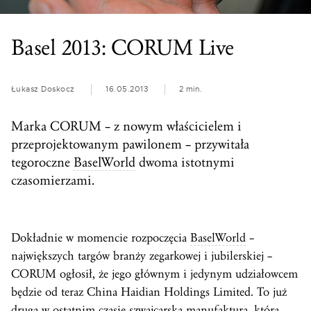
Basel 2013: CORUM Live
Łukasz Doskocz
16.05.2013
2 min.
Marka CORUM – z nowym właścicielem i
przeprojektowanym pawilonem – przywitała
tegoroczne
BaselWorld
dwoma istotnymi
czasomierzami.
Dokładnie w momencie rozpoczęcia
BaselWorld
–
największych targów branży zegarkowej i jubilerskiej –
CORUM ogłosił, że jego głównym i jedynym udziałowcem
będzie od teraz China Haidian Holdings Limited. To już
druga w ostatnim czasie szwajcarska
manufaktura
, która