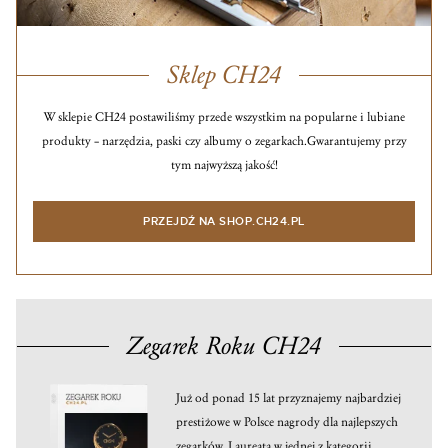
Sklep CH24
W sklepie CH24 postawiliśmy przede wszystkim na popularne i lubiane
produkty – narzędzia, paski czy albumy o zegarkach.
Gwarantujemy przy
tym najwyższą jakość!
PRZEJDŹ NA SHOP.CH24.PL
Zegarek Roku CH24
Już od ponad 15 lat przyznajemy najbardziej
prestiżowe w Polsce nagrody dla najlepszych
zegarków. Laureata w jednej z kategorii