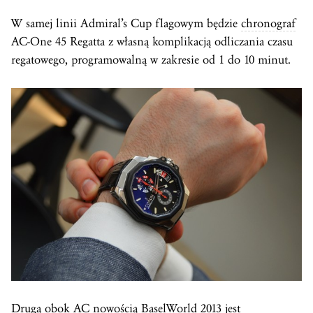
W samej linii Admiral’s Cup flagowym będzie
chronograf
AC-One 45 Regatta z własną komplikacją odliczania czasu
regatowego, programowalną w zakresie od 1 do 10 minut.
Drugą obok AC nowością
BaselWorld
2013 jest