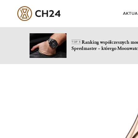
AKTUA
Ranking współczesnych mo
TOP 5
Speedmaster – którego Moonwatc
Skip
to
content