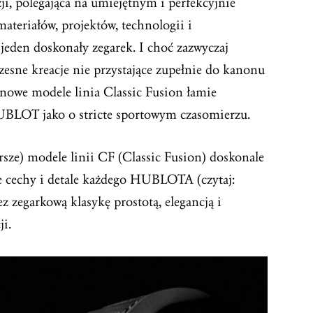
zji, polegająca na umiejętnym i perfekcyjnie
teriałów, projektów, technologii i
jeden doskonały zegarek. I choć zazwyczaj
ne kreacje nie przystające zupełnie do kanonu
 nowe modele linia Classic Fusion łamie
BLOT jako o stricte sportowym czasomierzu.
arsze) modele linii CF (Classic Fusion) doskonale
ne cechy i detale każdego HUBLOTA (czytaj:
 zegarkową klasykę prostotą, elegancją i
i.