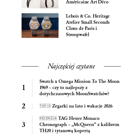
Américaine Art Déco
Lebois & Co. Heritage
Atelier Small Seconds
Clous de Paris i
Stroopwafel
Najczęściej czytane
Swatch x Omega Mission To The Moon
1969 – czy to najlepszy z
dotychczasowych MoonSwatchów?
Zegarki na lato i wakacje 2026
TOP 10
TAG Heuer Monaco
RECENZJA
Chronograph – „McQueen” z kalibrem
TH20 i tytanową kopertą