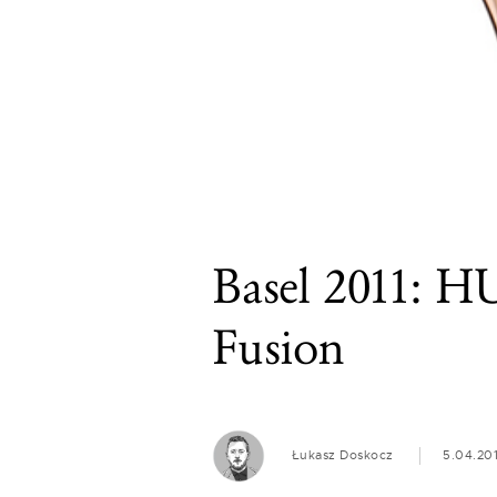
Basel 2011: H
Fusion
Łukasz Doskocz
5.04.201