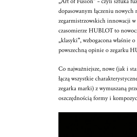
„Art of Fusion” – czyli sztuka fu
dopasowanym łączeniu nowych ma
zegarmistrzowskich innowacji w 
czasomierze HUBLOT to nowoczes
„klasyki”, wzbogacona właśnie o
powszechną opinie o zegarku HU
Co najważniejsze, nowe (jak i st
łączą wszystkie charakterystycz
zegarka marki) z wymuszaną przez
oszczędnością formy i kompozycj