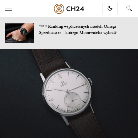
Ranking współczesnych modeli Omega
TOP 5
Speedmaster – którego Moonwatcha wybrać?
Skip
to
content