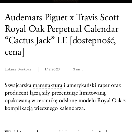
Audemars Piguet x Travis Scott
Royal Oak Perpetual Calendar
“Cactus Jack” LE [dostepność,
cena]
Łukasz Doskocz
1.12.2023
3 min.
Szwajcarska
manufaktura
i amerykański raper oraz
producent łączą siły prezentując limitowaną,
opakowaną w ceramikę odsłonę modelu Royal Oak z
komplikacją wiecznego kalendarza.