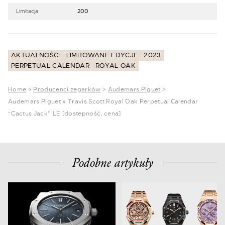
Limitacja
200
AKTUALNOŚCI
LIMITOWANE EDYCJE
2023
PERPETUAL CALENDAR
ROYAL OAK
Home
>
Producenci zegarków
>
Audemars Piguet
>
Audemars Piguet x Travis Scott Royal Oak Perpetual Calendar
“Cactus Jack” LE [dostepność, cena]
Podobne artykuły