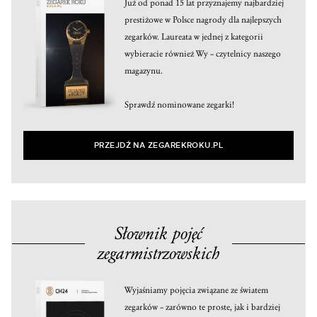
Już od ponad 15 lat przyznajemy najbardziej
prestiżowe w Polsce nagrody dla najlepszych
zegarków. Laureata w jednej z kategorii
wybieracie również Wy – czytelnicy naszego
magazynu.
Sprawdź nominowane zegarki!
PRZEJDŹ NA ZEGAREKROKU.PL
Słownik pojęć
zegarmistrzowskich
Wyjaśniamy pojęcia związane ze światem
zegarków – zarówno te proste, jak i bardziej