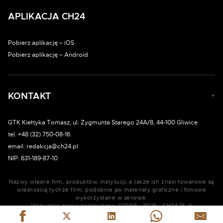
APLIKACJA CH24
Pobierz aplikację – iOS
Pobierz aplikację – Android
KONTAKT
GTK Kiełtyka Tomasz, ul. Zygmunta Starego 24A/8, 44-100 Gliwice.
tel. +48 (32) 750-08-16.
email: redakcja@ch24.pl
NIP: 631-189-87-10
Nazwy własne firm, produktów, instytucji, a także ich znaki towarowe są
własnością tychże firm, podobnie jak materiały graficzne i filmowe
wykorzystane w serwisie.
Wszystkie prawa zastrzeżone ©2009 - 2026 - CH24.PL ®