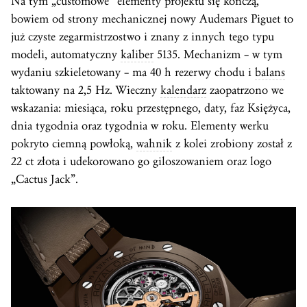
Na tym „customowe” elementy projektu się kończą,
bowiem od strony mechanicznej nowy Audemars Piguet to
już czyste zegarmistrzostwo i znany z innych tego typu
modeli, automatyczny
kaliber
5135. Mechanizm – w tym
wydaniu szkieletowany – ma 40 h rezerwy chodu i
balans
taktowany na 2,5 Hz. Wieczny
kalendarz
zaopatrzono we
wskazania: miesiąca, roku przestępnego, daty, faz Księżyca,
dnia tygodnia oraz tygodnia w roku. Elementy werku
pokryto ciemną powłoką,
wahnik
z kolei zrobiony został z
22 ct złota i udekorowano go giloszowaniem oraz logo
„Cactus Jack”.