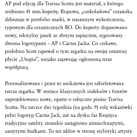
AP pod edycję dla Travisa Scotta jest materiał, z którego
zrobiono 41 mm kopertę. Brązowa, „czekoladowa” ceramika
debiutuje w portfolio marki, w starannym wykończeniu,
typowym dla ceramicznych RO. Do koperty dopasowano
nowy, tekstylny pasek ze złotym zapięciem, sygnowany
dwoma logotypami – AP i Cactus Jacka. Co ciekawe,
podobno Scott rapował o tym zegarku na swojej ostatniej
płycie „Utopia”, niejako zajawiając ogłoszoną teraz
współpracę.
Personalizowana i przez to unikatowa jest szkieletowana
tarcza zegarka. W miejsce klasycznych indeksów i fontów
zaprojektowano nowe, oparte o odręczne pismo Travisa
Scotta. Na tarczce dni tygodnia (na godz. 9) rolę wskazówki
pełni logotyp Cactus Jack, zaś na dysku faz Księżyca
tradycyjne satelity ziemskie zastąpiono uśmiechniętymi,
zaszytymi buźkami. To też ukłon w stronę stylistyki artysty