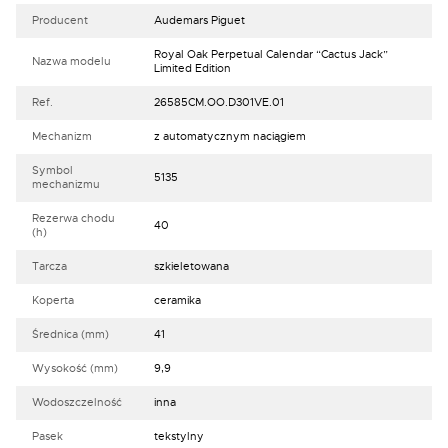
Producent
Audemars Piguet
Royal Oak Perpetual Calendar “Cactus Jack”
Nazwa modelu
Limited Edition
Ref.
26585CM.OO.D301VE.01
Mechanizm
z automatycznym naciągiem
Symbol
5135
mechanizmu
Rezerwa chodu
40
(h)
Tarcza
szkieletowana
Koperta
ceramika
Średnica (mm)
41
Wysokość (mm)
9,9
Wodoszczelność
inna
Pasek
tekstylny