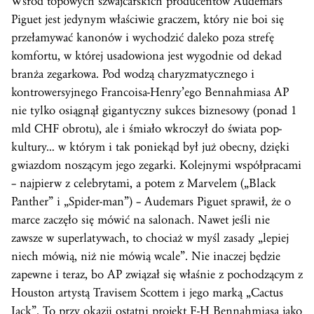
Wśród topowych szwajcarskich producentów Audemars
Piguet jest jedynym właściwie graczem, który nie boi się
przełamywać kanonów i wychodzić daleko poza strefę
komfortu, w której usadowiona jest wygodnie od dekad
branża zegarkowa. Pod wodzą charyzmatycznego i
kontrowersyjnego Francoisa-Henry’ego Bennahmiasa AP
nie tylko osiągnął gigantyczny sukces biznesowy (ponad 1
mld CHF obrotu), ale i śmiało wkroczył do świata pop-
kultury… w którym i tak poniekąd był już obecny, dzięki
gwiazdom noszącym jego zegarki. Kolejnymi współpracami
– najpierw z celebrytami, a potem z Marvelem („Black
Panther” i „Spider-man”) – Audemars Piguet sprawił, że o
marce zaczęło się mówić na salonach. Nawet jeśli nie
zawsze w superlatywach, to chociaż w myśl zasady „lepiej
niech mówią, niż nie mówią wcale”. Nie inaczej będzie
zapewne i teraz, bo AP związał się właśnie z pochodzącym z
Houston artystą Travisem Scottem i jego marką „Cactus
Jack”. To przy okazji ostatni projekt F-H Bennahmiasa jako