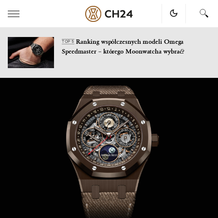
Ranking współczesnych modeli Omega
TOP 5
Speedmaster – którego Moonwatcha wybrać?
Skip
to
content