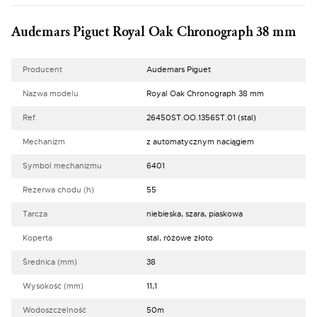
Audemars Piguet Royal Oak Chronograph 38 mm
Producent
Audemars Piguet
Nazwa modelu
Royal Oak Chronograph 38 mm
Ref.
26450ST.OO.1356ST.01 (stal)
Mechanizm
z automatycznym naciągiem
Symbol mechanizmu
6401
Rezerwa chodu (h)
55
Tarcza
niebieska, szara, piaskowa
Koperta
stal, różowe złoto
Średnica (mm)
38
Wysokość (mm)
11,1
Wodoszczelność
50m