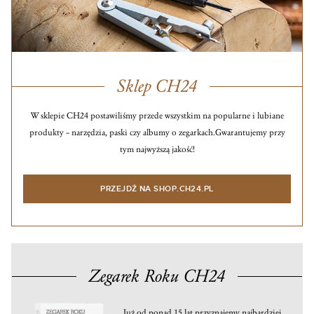
Sklep CH24
W sklepie CH24 postawiliśmy przede wszystkim na popularne i lubiane
produkty – narzędzia, paski czy albumy o zegarkach.
Gwarantujemy przy
tym najwyższą jakość!
PRZEJDŹ NA SHOP.CH24.PL
Zegarek Roku CH24
Już od ponad 15 lat przyznajemy najbardziej