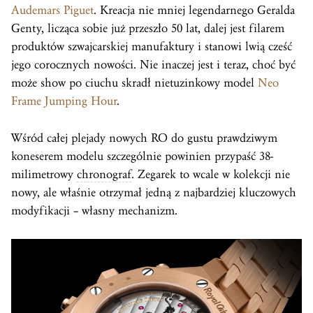
Audemars Piguet
. Kreacja nie mniej legendarnego Geralda
Genty, licząca sobie już przeszło 50 lat, dalej jest filarem
produktów szwajcarskiej manufaktury i stanowi lwią cześć
jego corocznych nowości. Nie inaczej jest i teraz, choć być
może show po ciuchu skradł nietuzinkowy model
Neo
Frame Jumping Hour
.
Wśród całej plejady nowych RO do gustu prawdziwym
koneserem modelu szczególnie powinien przypaść 38-
milimetrowy
chronograf
. Zegarek to wcale w kolekcji nie
nowy, ale właśnie otrzymał jedną z najbardziej kluczowych
modyfikacji – własny mechanizm.