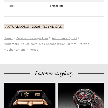
Pasek
bransoleta
AKTUALNOŚCI
2026
ROYAL OAK
Home
>
Producenci zegarków
>
Audemars Piguet
>
Audemars Piguet Royal Oak Chronograph 38 mm – teraz z
mechanizmem in-house
Podobne artykuły