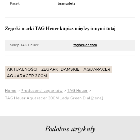
Pasek
bransoleta
Zegarki marki TAG Heuer kupisz między innymi tutaj
Sklep TAG Heuer
tagheuer.com
AKTUALNOŚCI
ZEGARKI DAMSKIE
AQUARACER
AQUARACER 300M
Home
>
Producenci zegarków
>
TAG Heuer
>
TAG Heuer Aquaracer 300M Lady Green Dial [cena]
Podobne artykuły