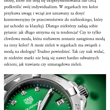
osoby, które nie boją się eksperymentowania lub chcą
podkreślić swój indywidualizm. W zegarkach ten kolor
przykuwa uwagę i wciąż jest uznawany za dosyć
kontrowersyjny (w przeciwieństwie do niebieskiego, który
już uchodzi za klasykę). Dlatego niektórzy zadają sobie
pytanie: jak długo utrzyma się ta tendencja? Czy to tylko
chwilowa moda, która niebawem zostanie zastąpiona modą
na inny kolor? A może zieleń w zegarkach ma związek z
modą na ekologię? Trudno powiedzieć. Tak czy siak widać,
że niektóre marki nie boją się nawet bardzo odważnych
odcieni, jak trawiasta czy szmaragdowa zieleń.