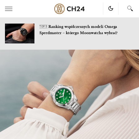
Ranking współczesnych modeli Omega
TOP 5
Speedmaster – którego Moonwatcha wybrać?
Skip
to
content