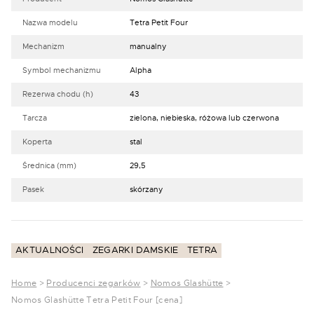
Nazwa modelu
Tetra Petit Four
Mechanizm
manualny
Symbol mechanizmu
Alpha
Rezerwa chodu (h)
43
Tarcza
zielona, niebieska, różowa lub czerwona
Koperta
stal
Średnica (mm)
29,5
Pasek
skórzany
AKTUALNOŚCI
ZEGARKI DAMSKIE
TETRA
Home
>
Producenci zegarków
>
Nomos Glashütte
>
Nomos Glashütte Tetra Petit Four [cena]