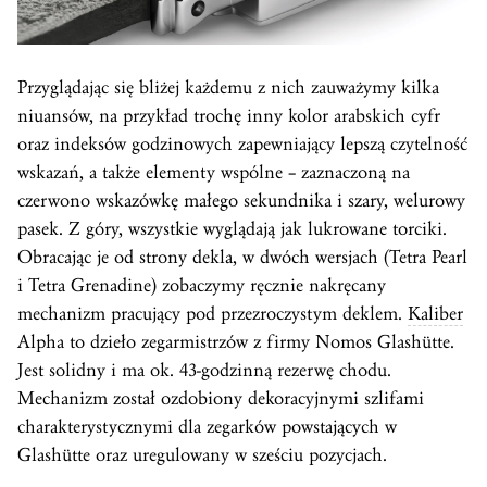
Przyglądając się bliżej każdemu z nich zauważymy kilka
niuansów, na przykład trochę inny kolor arabskich cyfr
oraz indeksów godzinowych zapewniający lepszą czytelność
wskazań, a także elementy wspólne – zaznaczoną na
czerwono wskazówkę małego sekundnika i szary, welurowy
pasek. Z góry, wszystkie wyglądają jak lukrowane torciki.
Obracając je od strony dekla, w dwóch wersjach (Tetra Pearl
i Tetra Grenadine) zobaczymy ręcznie nakręcany
mechanizm pracujący pod przezroczystym deklem.
Kaliber
Alpha to dzieło zegarmistrzów z firmy Nomos Glashütte.
Jest solidny i ma ok. 43-godzinną rezerwę chodu.
Mechanizm został ozdobiony dekoracyjnymi szlifami
charakterystycznymi dla zegarków powstających w
Glashütte oraz uregulowany w sześciu pozycjach.