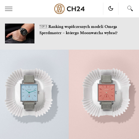
Ranking współczesnych modeli Omega
TOP 5
Speedmaster – którego Moonwatcha wybrać?
Skip
to
content