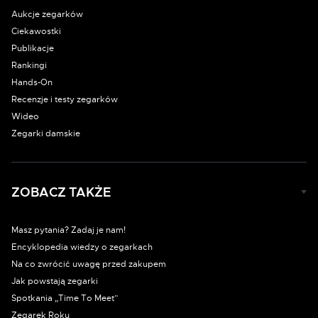
Aukcje zegarków
Ciekawostki
Publikacje
Rankingi
Hands-On
Recenzje i testy zegarków
Wideo
Zegarki damskie
ZOBACZ TAKŻE
Masz pytania? Zadaj je nam!
Encyklopedia wiedzy o zegarkach
Na co zwrócić uwagę przed zakupem
Jak powstają zegarki
Spotkania „Time To Meet”
Zegarek Roku