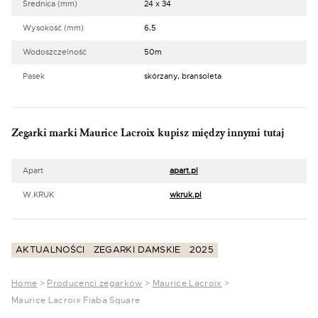
Średnica (mm)
24 x 34
Wysokość (mm)
6,5
Wodoszczelność
50m
Pasek
skórzany, bransoleta
Zegarki marki Maurice Lacroix kupisz między innymi tutaj
Apart
apart.pl
W.KRUK
wkruk.pl
AKTUALNOŚCI
ZEGARKI DAMSKIE
2025
Home
>
Producenci zegarków
>
Maurice Lacroix
>
Maurice Lacroix Fiaba Square