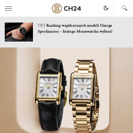
Ranking współczesnych modeli Omega
TOP 5
Speedmaster – którego Moonwatcha wybrać?
Skip
to
content