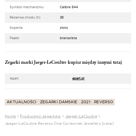
Symbol mechanizmu
Calibre 844
Rezerwa chodu (h)
38
Koperta
złoto
Pasek
bransoleta
Zegarki marki Jaeger-LeCoultre kupisz między innymi tutaj
Apart
apart.pl
AKTUALNOŚCI
ZEGARKI DAMSKIE
2021
REVERSO
Home
>
Producenci zegarków
>
Jaeger-LeCoultre
>
Jaeger-LeCoultre Reverso One Cordonnet Jewellery [cena]