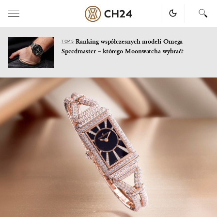
Ranking współczesnych modeli Omega
TOP 5
Speedmaster – którego Moonwatcha wybrać?
Skip
to
content