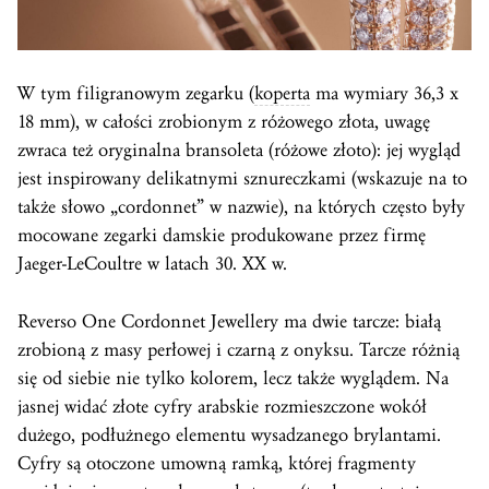
W tym filigranowym zegarku (
koperta
ma wymiary 36,3 x
18 mm), w całości zrobionym z różowego złota, uwagę
zwraca też oryginalna bransoleta (różowe złoto): jej wygląd
jest inspirowany delikatnymi sznureczkami (wskazuje na to
także słowo „cordonnet” w nazwie), na których często były
mocowane zegarki damskie produkowane przez firmę
Jaeger-LeCoultre w latach 30. XX w.
Reverso One Cordonnet Jewellery ma dwie tarcze: białą
zrobioną z masy perłowej i czarną z onyksu. Tarcze różnią
się od siebie nie tylko kolorem, lecz także wyglądem. Na
jasnej widać złote cyfry arabskie rozmieszczone wokół
dużego, podłużnego elementu wysadzanego brylantami.
Cyfry są otoczone umowną ramką, której fragmenty