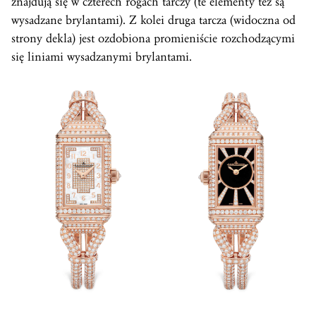
znajdują się w czterech rogach tarczy (te elementy też są
wysadzane brylantami). Z kolei druga tarcza (widoczna od
strony dekla) jest ozdobiona promieniście rozchodzącymi
się liniami wysadzanymi brylantami.