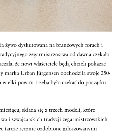
ła żywo dyskutowana na branżowych forach i
tradycyjnego zegarmistrzostwa od dawna czekało
czała, że nowi właściciele będą chcieli pokazać
edy marka Urban Jürgensen obchodziła swoje 250-
 na wielki powrót trzeba było czekać do początku
esiącu, składa się z trzech modeli, które
wa i szwajcarskich tradycji zegarmistrzowskich
c tarcze ręcznie ozdobione giloszowanymi