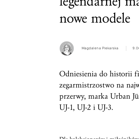
legendarnej ma
nowe modele
Magdalena Piekarska
9.0
Odniesienia do historii f
zegarmistrzostwo na naj
przerwy, marka Urban Jü
UJ-1, UJ-2 i UJ-3.