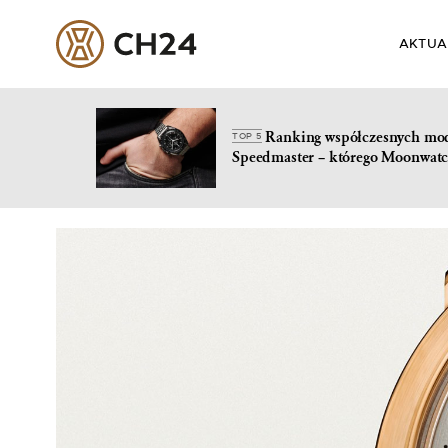
AKTUA
Ranking współczesnych mo
TOP 5
Speedmaster – którego Moonwatc
Skip
to
content