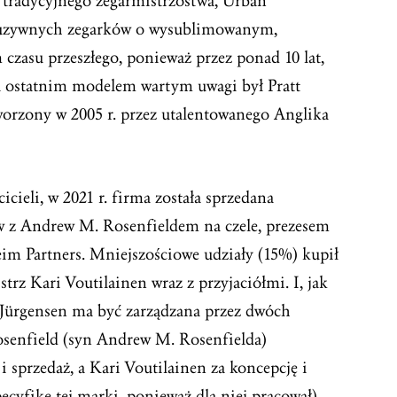
 tradycyjnego zegarmistrzostwa, Urban
luzywnych zegarków o wysublimowanym,
czasu przeszłego, ponieważ przez ponad 10 lat,
a ostatnim modelem wartym uwagi był Pratt
tworzony w 2005 r. przez utalentowanego Anglika
cieli, w 2021 r. firma została sprzedana
w z Andrew M. Rosenfieldem na czele, prezesem
m Partners. Mniejszościowe udziały (15%) kupił
trz Kari Voutilainen wraz z przyjaciółmi. I, jak
 Jürgensen ma być zarządzana przez dwóch
osenfield (syn Andrew M. Rosenfielda)
 sprzedaż, a Kari Voutilainen za koncepcję i
cyfikę tej marki, ponieważ dla niej pracował).