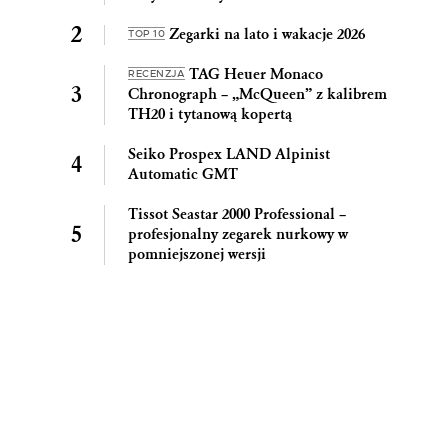
Zegarki na lato i wakacje 2026
TOP 10
TAG Heuer Monaco
RECENZJA
Chronograph – „McQueen” z kalibrem
TH20 i tytanową kopertą
Seiko Prospex LAND Alpinist
Automatic GMT
Tissot Seastar 2000 Professional –
profesjonalny zegarek nurkowy w
pomniejszonej wersji