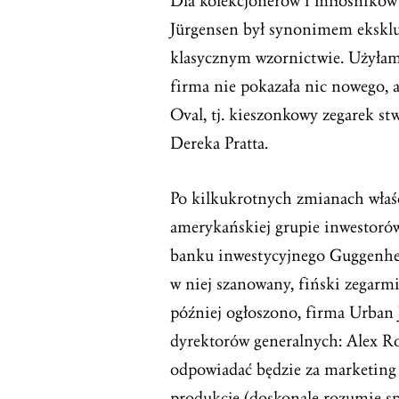
Dla kolekcjonerów i miłośników
Jürgensen był synonimem eksk
klasycznym wzornictwie. Użyłam 
firma nie pokazała nic nowego, 
Oval, tj. kieszonkowy zegarek s
Dereka Pratta.
Po kilkukrotnych zmianach właści
amerykańskiej grupie inwestoró
banku inwestycyjnego Guggenhei
w niej szanowany, fiński zegarmis
później ogłoszono, firma Urban
dyrektorów generalnych: Alex R
odpowiadać będzie za marketing i
produkcję (doskonale rozumie spe