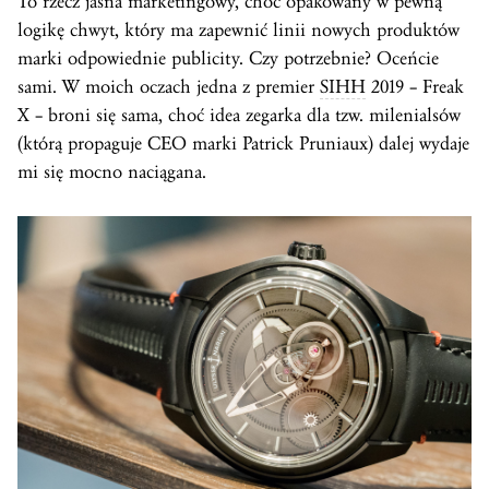
To rzecz jasna marketingowy, choć opakowany w pewną
logikę chwyt, który ma zapewnić linii nowych produktów
marki odpowiednie publicity. Czy potrzebnie? Oceńcie
sami. W moich oczach jedna z premier
SIHH
2019 – Freak
X – broni się sama, choć idea zegarka dla tzw. milenialsów
(którą propaguje CEO marki Patrick Pruniaux) dalej wydaje
mi się mocno naciągana.