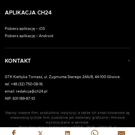
APLIKACJA CH24
Pobierz aplikację – iOS
Pobierz aplikację – Android
KONTAKT
GTK Kiełtyka Tomasz, ul. Zygmunta Starego 24A/8, 44-100 Gliwice.
tel. +48 (32) 750-08-16.
email: redakcja@ch24.pl
NIP: 631-189-87-10
Nazwy własne firm, produktów, instytucji, a także ich znaki towarowe są
własnością tychże firm, podobnie jak materiały graficzne i filmowe
wykorzystane w serwisie.
Wszystkie prawa zastrzeżone ©2009 - 2026 - CH24.PL ®