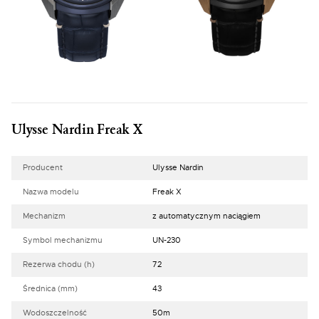
Ulysse Nardin Freak X
Producent
Ulysse Nardin
Nazwa modelu
Freak X
Mechanizm
z automatycznym naciągiem
Symbol mechanizmu
UN-230
Rezerwa chodu (h)
72
Średnica (mm)
43
Wodoszczelność
50m