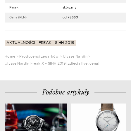
Pasek
skórzany
Cena (PLN)
od 78660
AKTUALNOŚCI
FREAK
SIHH 2019
Home
>
Producenci zegarków
>
Ulysse Nardin
>
Ulysse Nardin Freak X – SIHH 2019 [zdjęcia live, cena]
Podobne artykuły