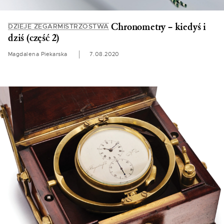
Chronometry – kiedyś i
DZIEJE ZEGARMISTRZOSTWA
dziś (część 2)
Magdalena Piekarska
7.08.2020