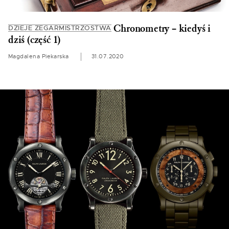
Chronometry – kiedyś i
DZIEJE ZEGARMISTRZOSTWA
dziś (część 1)
Magdalena Piekarska
31.07.2020