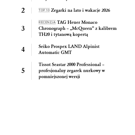
Zegarki na lato i wakacje 2026
TOP 10
TAG Heuer Monaco
RECENZJA
Chronograph – „McQueen” z kalibrem
TH20 i tytanową kopertą
Seiko Prospex LAND Alpinist
Automatic GMT
Tissot Seastar 2000 Professional –
profesjonalny zegarek nurkowy w
pomniejszonej wersji