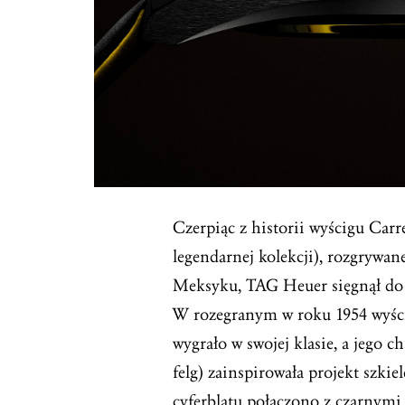
Czerpiąc z historii wyścigu Car
legendarnej kolekcji), rozgrywan
Meksyku, TAG Heuer sięgnął do 
W rozegranym w roku 1954 wyśc
wygrało w swojej klasie, a jego c
felg) zainspirowała projekt szki
cyferblatu połączono z czarnymi