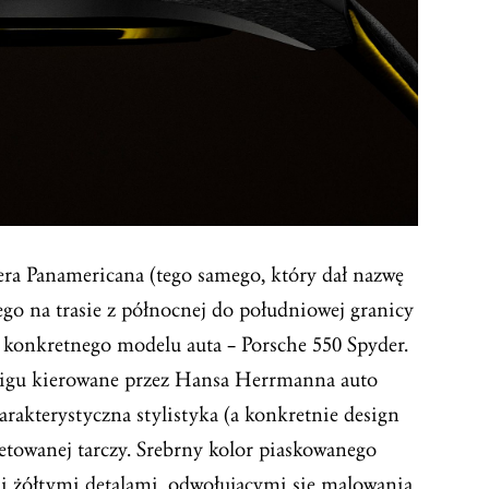
rera Panamericana (tego samego, który dał nazwę
ego na trasie z północnej do południowej granicy
konkretnego modelu auta – Porsche 550 Spyder.
igu kierowane przez Hansa Herrmanna auto
harakterystyczna stylistyka (a konkretnie design
eletowanej tarczy. Srebrny kolor piaskowanego
 i żółtymi detalami, odwołującymi się malowania