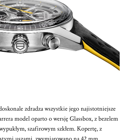
oskonale zdradza wszystkie jego najistotniejsze
rrera model oparto o wersję Glassbox, z bezelem
 wypukłym, szafirowym szkłem. Kopertę, z
rostymi uszami, zwymiarowano na 42 mm