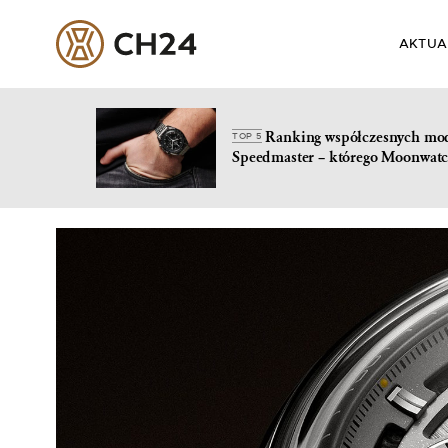
AKTUA
Ranking współczesnych mo
TOP 5
Speedmaster – którego Moonwatc
Skip
to
content