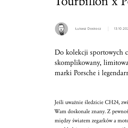
Tourbillon x 
Łukasz Doskocz
13.10.20
Do kolekcji sportowych 
skomplikowany, limitowa
marki Porsche i legendar
Jeśli uważnie śledzicie CH24, z
Wam doskonale znany. Z pewnośc
między światem zegarków a moto