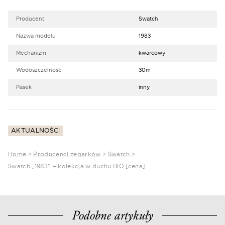
Producent
Swatch
Nazwa modelu
1983
Mechanizm
kwarcowy
Wodoszczelność
30m
Pasek
inny
AKTUALNOŚCI
Home
>
Producenci zegarków
>
Swatch
>
Swatch „1983” – kolekcja w duchu BIO [cena]
Podobne artykuły