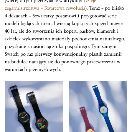
(więcej o tym przeczytacie w artykule:
Dzieje
zegarmistrzostwa – Kwarcowa rewolucja
). Teraz – po blisko
4 dekadach – Szwajcarzy postanowili przygotować serię
modeli będących niemal wierną kopią tych sprzed prawie
40 lat, ale do stworzenia ich kopert, pasków, klamerek i
szkiełek wykorzystano materiały pochodzenia naturalnego,
pozyskane z nasion rącznika pospolitego. Tym samym
Swatch po raz pierwszy konwencjonalny plastik zamienił
na budulec nadający się do ponownego przetworzenia w
warunkach przemysłowych.