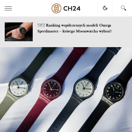
Ranking współczesnych modeli Omega
TOP 5
Speedmaster – którego Moonwatcha wybrać?
Skip
to
content