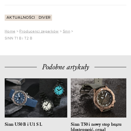
AKTUALNOŚCI
DIVER
Home
>
Producenci zegarków
>
Sinn
>
SINN T1 B i T2 B
Podobne artykuły
Sinn U50 B i U1 S L
Sinn T50 i nowy stop brązu
[dostępność, cena]