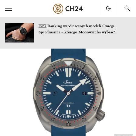
Ranking współczesnych modeli Omega
TOP 5
Speedmaster – którego Moonwatcha wybrać?
Skip
to
content