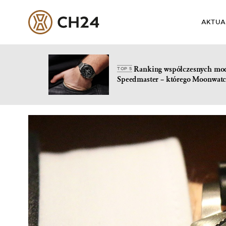
AKTUA
Ranking współczesnych mo
TOP 5
Speedmaster – którego Moonwatc
Skip
to
content