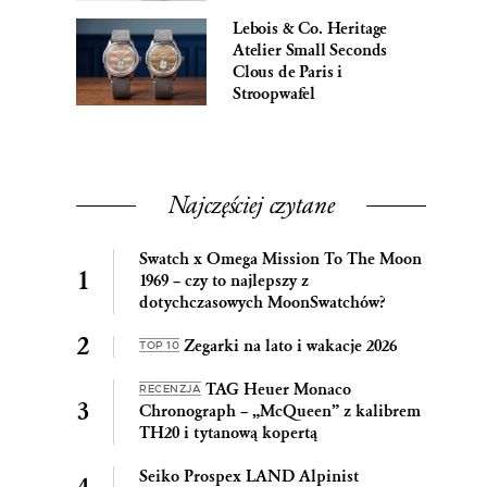
Lebois & Co. Heritage
Atelier Small Seconds
Clous de Paris i
Stroopwafel
Najczęściej czytane
Swatch x Omega Mission To The Moon
1969 – czy to najlepszy z
dotychczasowych MoonSwatchów?
Zegarki na lato i wakacje 2026
TOP 10
TAG Heuer Monaco
RECENZJA
Chronograph – „McQueen” z kalibrem
TH20 i tytanową kopertą
Seiko Prospex LAND Alpinist