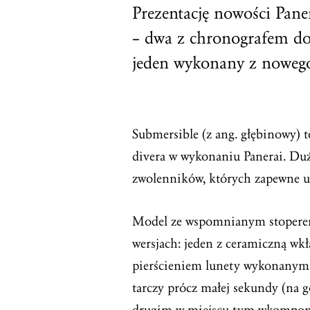
Prezentację nowości Pan
– dwa z chronografem do
jeden wykonany z noweg
Submersible (z ang. głębinowy) t
divera w wykonaniu Panerai. Du
zwolenników, których zapewne uc
Model ze wspomnianym stoperem 
wersjach: jeden z ceramiczną wk
pierścieniem lunety wykonanym
tarczy prócz małej sekundy (na g
drugim w miejscu tym wkompon