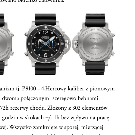
anizm tj. P.9100 – 4-Hercowy
kaliber
z pionowym
i dwoma połączonymi szeregowo bębnami
 72h rezerwy chodu. Złożony z 302 elementów
 godzin w skokach +/- 1h bez wpływu na pracę
ej. Wszystko zamknięte w sporej, mierzącej