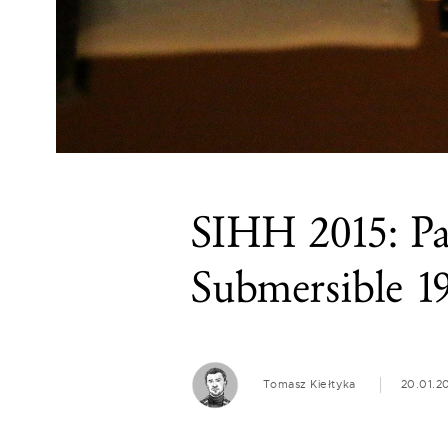
SIHH 2015: P
Submersible 19
Tomasz Kiełtyka
20.01.2