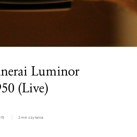
anerai Luminor
50 (Live)
015
2 min.
czytania