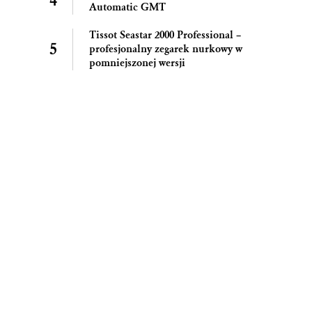
Automatic GMT
Tissot Seastar 2000 Professional –
profesjonalny zegarek nurkowy w
pomniejszonej wersji