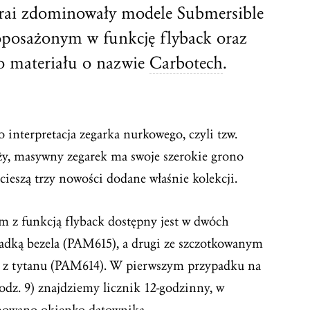
erai zdominowały modele Submersible
posażonym w funkcję flyback oraz
o materiału o nazwie
Carbotech
.
o interpretacja zegarka nurkowego, czyli tzw.
ży, masywny zegarek ma swoje szerokie grono
ieszą trzy nowości dodane właśnie kolekcji.
z funkcją flyback dostępny jest w dwóch
ładką bezela (PAM615), a drugi ze szczotkowanym
 z tytanu (PAM614). W pierwszym przypadku na
odz. 9) znajdziemy licznik 12-godzinny, w
owano okienko datownika.