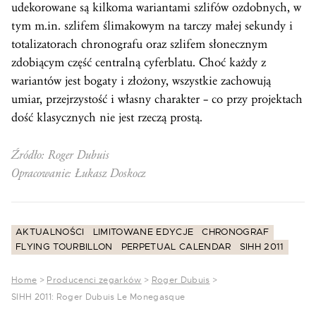
udekorowane są kilkoma wariantami szlifów ozdobnych, w
tym m.in. szlifem ślimakowym na tarczy małej sekundy i
totalizatorach chronografu oraz szlifem słonecznym
zdobiącym część centralną cyferblatu. Choć każdy z
wariantów jest bogaty i złożony, wszystkie zachowują
umiar, przejrzystość i własny charakter – co przy projektach
dość klasycznych nie jest rzeczą prostą.
Źródło: Roger Dubuis
Opracowanie: Łukasz Doskocz
AKTUALNOŚCI
LIMITOWANE EDYCJE
CHRONOGRAF
FLYING TOURBILLON
PERPETUAL CALENDAR
SIHH 2011
Home
>
Producenci zegarków
>
Roger Dubuis
>
SIHH 2011: Roger Dubuis Le Monegasque