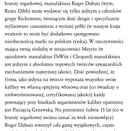
branży zegarkowej,
manufaktura
Roger Dubuis (wym.
Rożer Dibłi) może wydawać się tylko jednym z członków
grupy Richemont, tworzącym dość drogie i specyficznie
stylizowane czasomierze z wyższej półki (w naszym kraju
wrażenie to może być dodatkowo spotęgowane
nieobecnością marki na polskim rynku). W rzeczywistości
mająca swoją siedzibę w miejscowości Meyrin (w
sąsiedztwie manufaktur DeWitt i Chopard)
manufaktura
jest jednym z absolutnie topowych twórców szwajcarskich
mechanizmów najwyższej jakości. Dość powiedzieć, że
firma, jako jedyna na świecie wyposaża wszystkie swoje
kalibry we własną sprężynę włosową oraz (co świadczy o
niekwestionowanej, certyfikowanej jakości) każdy
powstający przy biurkach zegarmistrzów
kaliber
opatrzony
jest Pieczęcią Genewską. Na przestrzeni ledwie 15 lat (co w
branży zegarkowej można uznać za wiek niemowlęcy)
Roger Dubuis stworzył cała gamę wyjątkowych, często