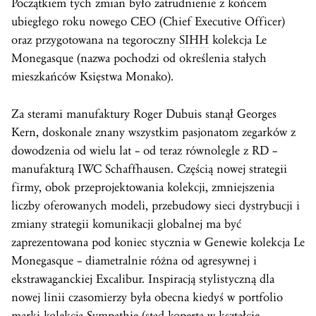
Początkiem tych zmian było zatrudnienie z końcem
ubiegłego roku nowego CEO (Chief Executive Officer)
oraz przygotowana na tegoroczny
SIHH
kolekcja Le
Monegasque (nazwa pochodzi od określenia stałych
mieszkańców Księstwa Monako).
Za sterami manufaktury Roger Dubuis stanął Georges
Kern, doskonale znany wszystkim pasjonatom zegarków z
dowodzenia od wielu lat – od teraz równolegle z RD –
manufakturą IWC Schaffhausen. Częścią nowej strategii
firmy, obok przeprojektowania kolekcji, zmniejszenia
liczby oferowanych modeli, przebudowy sieci dystrybucji i
zmiany strategii komunikacji globalnej ma być
zaprezentowana pod koniec stycznia w Genewie kolekcja Le
Monegasque – diametralnie różna od agresywnej i
ekstrawaganckiej Excalibur. Inspiracją stylistyczną dla
nowej linii czasomierzy była obecna kiedyś w portfolio
marki kolekcja Sympathie (stąd
koperta
w kształcie