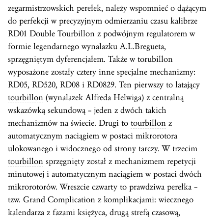
zegarmistrzowskich perełek, należy wspomnieć o dążącym
do perfekcji w precyzyjnym odmierzaniu czasu kalibrze
RD01 Double
Tourbillon
z podwójnym regulatorem w
formie legendarnego wynalazku A.L.Bregueta,
sprzęgniętym dyferencjałem. Także w torubillon
wyposażone zostały cztery inne specjalne mechanizmy:
RD05, RD520, RD08 i RD0829. Ten pierwszy to latający
tourbillon
(wynalazek Alfreda Helwiga) z centralną
wskazówką sekundową – jeden z dwóch takich
mechanizmów na świecie. Drugi to
tourbillon
z
automatycznym naciągiem w postaci mikrorotora
ulokowanego i widocznego od strony tarczy. W trzecim
tourbillon
sprzęgnięty został z mechanizmem repetycji
minutowej i automatycznym naciągiem w postaci dwóch
mikrorotorów. Wreszcie czwarty to prawdziwa perełka –
tzw. Grand
Complication
z komplikacjami: wiecznego
kalendarza z fazami księżyca, drugą strefą czasową,