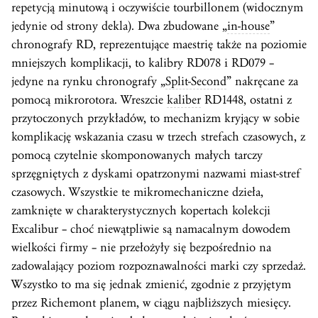
repetycją minutową i oczywiście tourbillonem (widocznym
jedynie od strony dekla). Dwa zbudowane „
in-house
”
chronografy RD, reprezentujące maestrię także na poziomie
mniejszych komplikacji, to kalibry RD078 i RD079 –
jedyne na rynku chronografy „
Split-Second
” nakręcane za
pomocą mikrorotora. Wreszcie
kaliber
RD1448, ostatni z
przytoczonych przykładów, to mechanizm kryjący w sobie
komplikację wskazania czasu w trzech strefach czasowych, z
pomocą czytelnie skomponowanych małych tarczy
sprzęgniętych z dyskami opatrzonymi nazwami miast-stref
czasowych. Wszystkie te mikromechaniczne dzieła,
zamknięte w charakterystycznych kopertach kolekcji
Excalibur – choć niewątpliwie są namacalnym dowodem
wielkości firmy – nie przełożyły się bezpośrednio na
zadowalający poziom rozpoznawalności marki czy sprzedaż.
Wszystko to ma się jednak zmienić, zgodnie z przyjętym
przez Richemont planem, w ciągu najbliższych miesięcy.