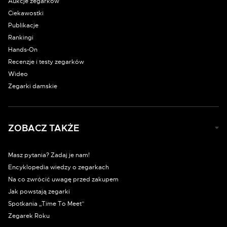
Aukcje zegarków
Ciekawostki
Publikacje
Rankingi
Hands-On
Recenzje i testy zegarków
Wideo
Zegarki damskie
ZOBACZ TAKŻE
Masz pytania? Zadaj je nam!
Encyklopedia wiedzy o zegarkach
Na co zwrócić uwagę przed zakupem
Jak powstają zegarki
Spotkania „Time To Meet”
Zegarek Roku