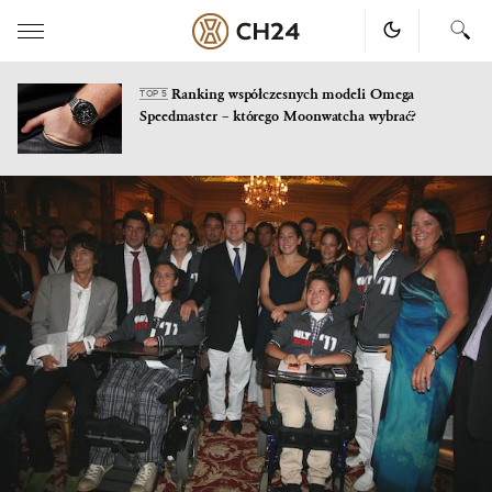
Ranking współczesnych modeli Omega
TOP 5
Speedmaster – którego Moonwatcha wybrać?
Skip
to
content