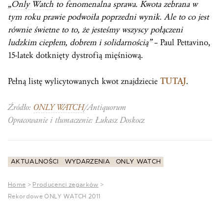
„
Only Watch
to fenomenalna sprawa. Kwota zebrana w
tym roku prawie podwoiła poprzedni wynik. Ale to co jest
równie świetne to to, że jesteśmy wszyscy połączeni
ludzkim ciepłem, dobrem i solidarnością”
– Paul Pettavino,
15-latek dotknięty dystrofią mięśniową.
Pełną listę wylicytowanych kwot znajdziecie
TUTAJ
.
Źródło:
ONLY WATCH
/Antiquorum
Opracowanie i tłumaczenie: Łukasz Doskocz
AKTUALNOŚCI
WYDARZENIA
ONLY WATCH
Home
>
Producenci zegarków
>
Rekordowe ONLY WATCH 2011