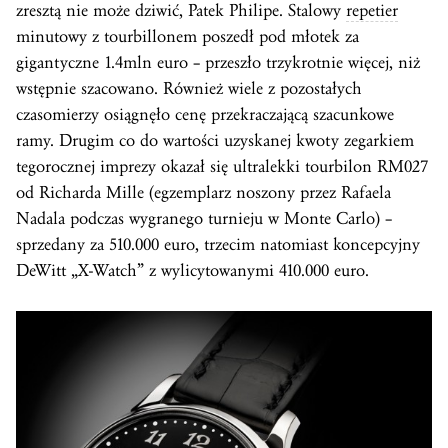
zresztą nie może dziwić, Patek Philipe. Stalowy
repetier
minutowy z tourbillonem poszedł pod młotek za
gigantyczne 1.4mln euro – przeszło trzykrotnie więcej, niż
wstępnie szacowano. Również wiele z pozostałych
czasomierzy osiągnęło cenę przekraczającą szacunkowe
ramy. Drugim co do wartości uzyskanej kwoty zegarkiem
tegorocznej imprezy okazał się ultralekki tourbilon RM027
od Richarda Mille (egzemplarz noszony przez Rafaela
Nadala podczas wygranego turnieju w Monte Carlo) –
sprzedany za 510.000 euro, trzecim natomiast koncepcyjny
DeWitt „X-Watch” z wylicytowanymi 410.000 euro.