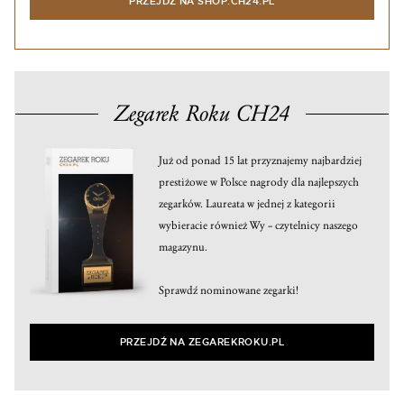
PRZEJDŹ NA SHOP.CH24.PL
Zegarek Roku CH24
Już od ponad 15 lat przyznajemy najbardziej
prestiżowe w Polsce nagrody dla najlepszych
zegarków. Laureata w jednej z kategorii
wybieracie również Wy – czytelnicy naszego
magazynu.
Sprawdź nominowane zegarki!
PRZEJDŹ NA ZEGAREKROKU.PL