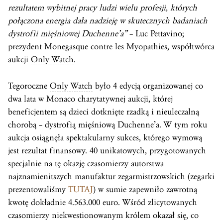
rezultatem wybitnej pracy ludzi wielu profesji, których
połączona energia dała nadzieję w skutecznych badaniach
dystrofii mięśniowej Duchenne’a”
– Luc Pettavino;
prezydent Monegasque contre les Myopathies, współtwórca
aukcji
Only Watch
.
Tegoroczne
Only Watch
było 4 edycją organizowanej co
dwa lata w Monaco charytatywnej aukcji, której
beneficjentem są dzieci dotknięte rzadką i nieuleczalną
chorobą – dystrofią mięśniową Duchenne’a. W tym roku
aukcja osiągnęła spektakularny sukces, którego wymową
jest rezultat finansowy. 40 unikatowych, przygotowanych
specjalnie na tę okazję czasomierzy autorstwa
najznamienitszych manufaktur zegarmistrzowskich (zegarki
prezentowaliśmy
TUTAJ
) w sumie zapewniło zawrotną
kwotę dokładnie 4.563.000 euro. Wśród zlicytowanych
czasomierzy niekwestionowanym królem okazał się, co