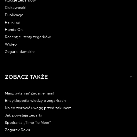
Aukcje zegarków
Ciekawostki
Publikacje
Rankingi
Hands-On
Recenzje i testy zegarków
Wideo
Zegarki damskie
ZOBACZ TAKŻE
Masz pytania? Zadaj je nam!
Encyklopedia wiedzy o zegarkach
Na co zwrócić uwagę przed zakupem
Jak powstają zegarki
Spotkania „Time To Meet”
Zegarek Roku