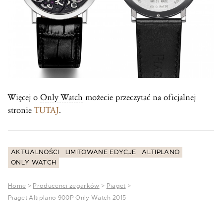
Więcej o
Only Watch
możecie przeczytać na oficjalnej
stronie
TUTAJ
.
AKTUALNOŚCI
LIMITOWANE EDYCJE
ALTIPLANO
ONLY WATCH
Home
>
Producenci zegarków
>
Piaget
>
Piaget Altiplano 900P Only Watch 2015