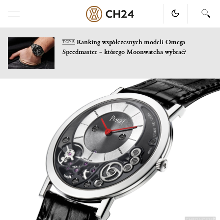
Ranking współczesnych modeli Omega
TOP 5
Speedmaster – którego Moonwatcha wybrać?
Skip
to
content