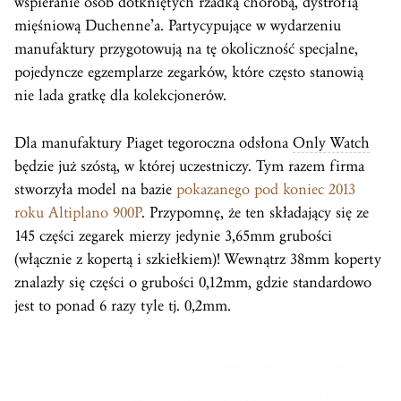
wspieranie osób dotkniętych rzadką chorobą, dystrofią
mięśniową Duchenne’a. Partycypujące w wydarzeniu
manufaktury przygotowują na tę okoliczność specjalne,
pojedyncze egzemplarze zegarków, które często stanowią
nie lada gratkę dla kolekcjonerów.
Dla manufaktury Piaget tegoroczna odsłona
Only Watch
będzie już szóstą, w której uczestniczy. Tym razem firma
stworzyła model na bazie
pokazanego pod koniec 2013
roku Altiplano 900P
. Przypomnę, że ten składający się ze
145 części zegarek mierzy jedynie 3,65mm grubości
(włącznie z kopertą i szkiełkiem)! Wewnątrz 38mm koperty
znalazły się części o grubości 0,12mm, gdzie standardowo
jest to ponad 6 razy tyle tj. 0,2mm.