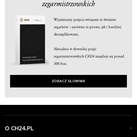
zegarmistrzowskich
Wyjaśniamy pojęcia związane ze światem
zegarków – zarówno te proste, jak i bardziej
skomplikowane.
Aktualnie w słowniku pojęć
zegarmistrzowskich CH24 znajduje się ponad
300 fraz.
ZOBACZ SŁOWNIK
O CH24.PL