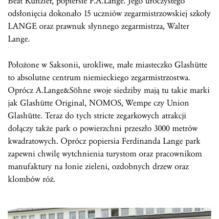
Beat Kunzler, popiersie F.A.Lange. Jego uroczystego
odsłonięcia dokonało 15 uczniów zegarmistrzowskiej szkoły
LANGE oraz prawnuk słynnego zegarmistrza, Walter
Lange.
Położone w Saksonii, urokliwe, małe miasteczko Glashütte
to absolutne centrum niemieckiego zegarmistrzostwa.
Oprócz A.Lange&Söhne swoje siedziby mają tu takie marki
jak Glashütte Original, NOMOS, Wempe czy Union
Glashütte. Teraz do tych stricte zegarkowych atrakcji
dołączy także park o powierzchni przeszło 3000 metrów
kwadratowych. Oprócz popiersia Ferdinanda Lange park
zapewni chwilę wytchnienia turystom oraz pracownikom
manufaktury na łonie zieleni, ozdobnych drzew oraz
klombów róż.