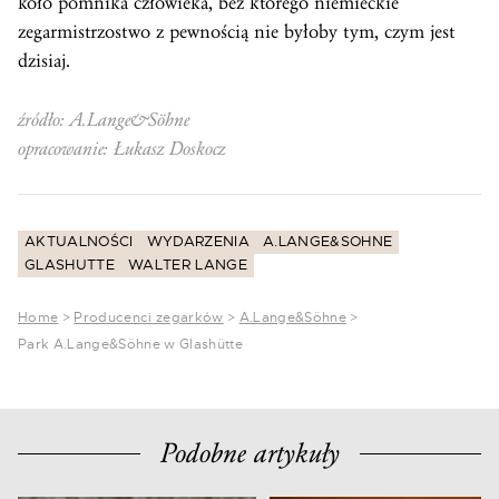
koło pomnika człowieka, bez którego niemieckie
zegarmistrzostwo z pewnością nie byłoby tym, czym jest
dzisiaj.
źródło: A.Lange&Söhne
opracowanie: Łukasz Doskocz
AKTUALNOŚCI
WYDARZENIA
A.LANGE&SOHNE
GLASHUTTE
WALTER LANGE
Home
>
Producenci zegarków
>
A.Lange&Söhne
>
Park A.Lange&Söhne w Glashütte
Podobne artykuły