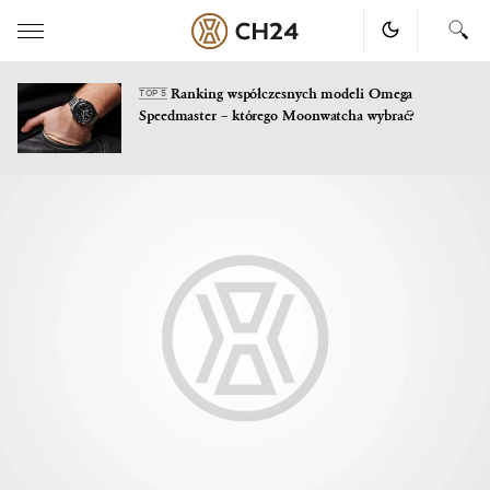
Ranking współczesnych modeli Omega
TOP 5
Speedmaster – którego Moonwatcha wybrać?
Skip
to
content