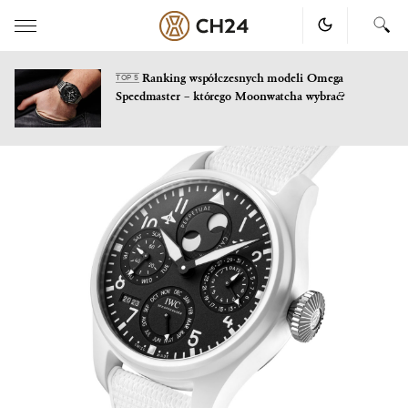
Ranking współczesnych modeli Omega
TOP 5
Speedmaster – którego Moonwatcha wybrać?
Skip
to
content