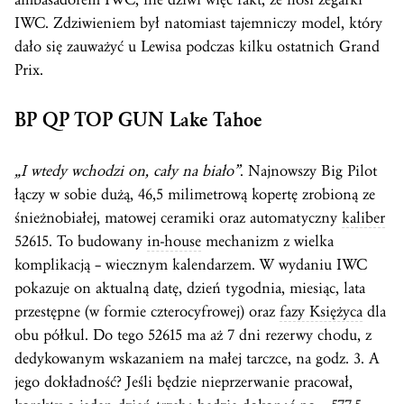
IWC. Zdziwieniem był natomiast tajemniczy model, który
dało się zauważyć u Lewisa podczas kilku ostatnich Grand
Prix.
BP QP TOP GUN Lake Tahoe
„I wtedy wchodzi on, cały na biało”
. Najnowszy Big Pilot
łączy w sobie dużą, 46,5 milimetrową kopertę zrobioną ze
śnieżnobiałej, matowej ceramiki oraz automatyczny
kaliber
52615. To budowany
in-house
mechanizm z wielka
komplikacją – wiecznym kalendarzem. W wydaniu IWC
pokazuje on aktualną datę, dzień tygodnia, miesiąc, lata
przestępne (w formie czterocyfrowej) oraz
fazy Księżyca
dla
obu półkul. Do tego 52615 ma aż 7 dni rezerwy chodu, z
dedykowanym wskazaniem na małej tarczce, na godz. 3. A
jego dokładność? Jeśli będzie nieprzerwanie pracował,