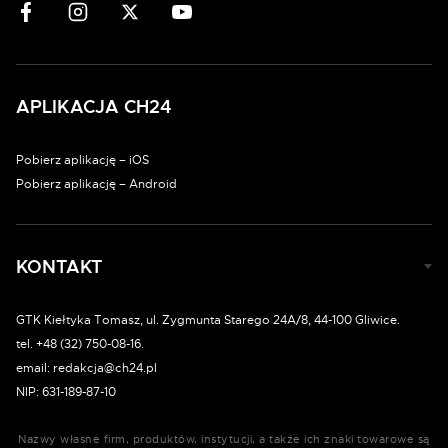
APLIKACJA CH24
Pobierz aplikację – iOS
Pobierz aplikację – Android
KONTAKT
GTK Kiełtyka Tomasz, ul. Zygmunta Starego 24A/8, 44-100 Gliwice.
tel. +48 (32) 750-08-16.
email: redakcja@ch24.pl
NIP: 631-189-87-10
Nazwy własne firm, produktów, instytucji, a także ich znaki towarowe są