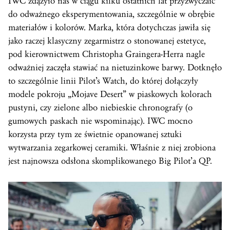
IWC zdążyło nas w ciągu kilku ostatnich lat przyzwyczaić
do odważnego eksperymentowania, szczególnie w obrębie
materiałów i kolorów. Marka, która dotychczas jawiła się
jako raczej klasyczny zegarmistrz o stonowanej estetyce,
pod kierownictwem Christopha Graingera-Herra nagle
odważniej zaczęła stawiać na nietuzinkowe barwy. Dotknęło
to szczególnie linii Pilot’s Watch, do której dołączyły
modele pokroju „Mojave Desert” w piaskowych kolorach
pustyni, czy zielone albo niebieskie chronografy (o
gumowych paskach nie wspominając). IWC mocno
korzysta przy tym ze świetnie opanowanej sztuki
wytwarzania zegarkowej ceramiki. Właśnie z niej zrobiona
jest najnowsza odsłona skomplikowanego Big Pilot’a QP.