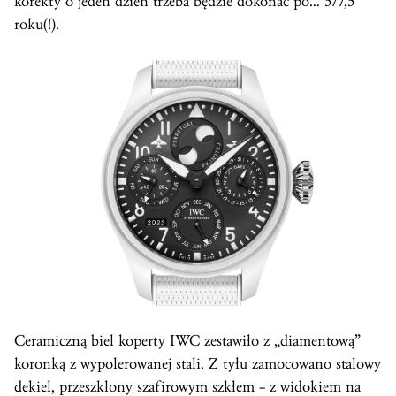
korekty o jeden dzień trzeba będzie dokonać po… 577,5
roku(!).
Ceramiczną biel koperty IWC zestawiło z „diamentową”
koronką z wypolerowanej stali. Z tyłu zamocowano stalowy
dekiel
, przeszklony szafirowym szkłem – z widokiem na