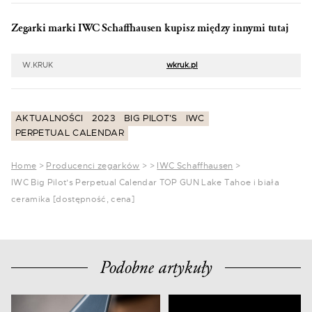
Zegarki marki IWC Schaffhausen kupisz między innymi tutaj
W.KRUK
wkruk.pl
AKTUALNOŚCI
2023
BIG PILOT'S
IWC
PERPETUAL CALENDAR
Home
>
Producenci zegarków
>
>
IWC Schaffhausen
>
IWC Big Pilot’s Perpetual Calendar TOP GUN Lake Tahoe i biała
ceramika [dostępność, cena]
Podobne artykuły