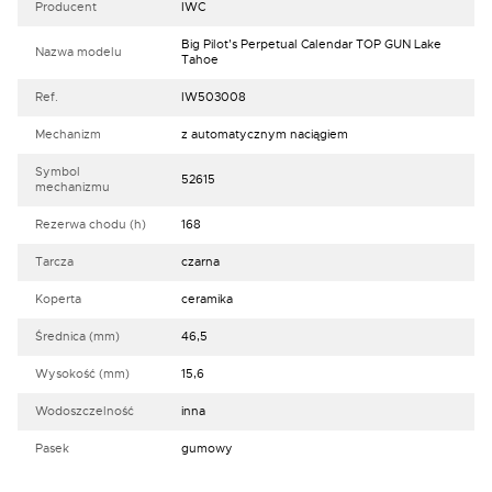
Producent
IWC
Big Pilot’s Perpetual Calendar TOP GUN Lake
Nazwa modelu
Tahoe
Ref.
IW503008
Mechanizm
z automatycznym naciągiem
Symbol
52615
mechanizmu
Rezerwa chodu (h)
168
Tarcza
czarna
Koperta
ceramika
Średnica (mm)
46,5
Wysokość (mm)
15,6
Wodoszczelność
inna
Pasek
gumowy