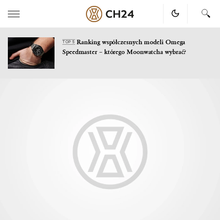
Ranking współczesnych modeli Omega
TOP 5
Speedmaster – którego Moonwatcha wybrać?
Skip
to
content