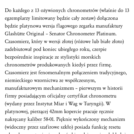
Do każdego z 13 ożywionych chronometrów (właśnie do 13
egzemplarzy limitowany będzie cały zestaw) dołączona
będzie platynowa wersja flagowego zegarka manufaktury
Glashütte Original – Senator Chronometer Platinum.
Czasomierz, który w wersji złotej (różowe lub białe złoto)
zadebiutował pod koniec ubiegłego roku, czerpie
bezpośrednie inspiracje ze stylistyki morskich
chronometrów produkowanych kiedyś przez firmę.
Czasomierz jest fenomenalnym połączeniem tradycyjnego,
niemieckiego wzornictwa ze współczesnym,
manufakturowym mechanizmem – pierwszym w historii
firmy posiadającym oficjalny certyfikat chronometru
(wydany przez Instytut Miar i Wag w Turyngii). W
platynowej, pierzącej 42mm kopercie pracuje ręcznie
nakręcany
kaliber
58-01. Pięknie wykończony mechanizm
(widoczny przez szafirowe szkło) posiada funkcję resetu