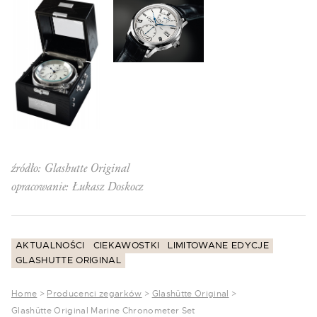
źródło: Glashutte Original
opracowanie: Łukasz Doskocz
AKTUALNOŚCI
CIEKAWOSTKI
LIMITOWANE EDYCJE
GLASHUTTE ORIGINAL
Home
>
Producenci zegarków
>
Glashütte Original
>
Glashütte Original Marine Chronometer Set