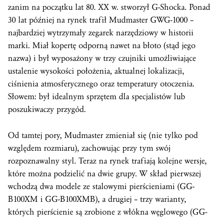
zanim na początku lat 80. XX w. stworzył G-Shocka. Ponad
30 lat później na rynek trafił Mudmaster GWG-1000 –
najbardziej wytrzymały zegarek narzędziowy w historii
marki. Miał kopertę odporną nawet na błoto (stąd jego
nazwa) i był wyposażony w trzy czujniki umożliwiające
ustalenie wysokości położenia, aktualnej lokalizacji,
ciśnienia atmosferycznego oraz temperatury otoczenia.
Słowem: był idealnym sprzętem dla specjalistów lub
poszukiwaczy przygód.
Od tamtej pory, Mudmaster zmieniał się (nie tylko pod
względem rozmiaru), zachowując przy tym swój
rozpoznawalny styl. Teraz na rynek trafiają kolejne wersje,
które można podzielić na dwie grupy. W skład pierwszej
wchodzą dwa modele ze stalowymi pierścieniami (GG-
B100XM i GG-B100XMB), a drugiej – trzy warianty,
których pierścienie są zrobione z włókna węglowego (GG-