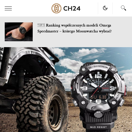
Ranking współczesnych modeli Omega
TOP 5
Speedmaster – którego Moonwatcha wybrać?
Skip
to
content