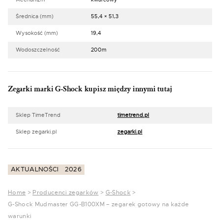
Średnica (mm)
55,4 × 51,3
Wysokość (mm)
19,4
Wodoszczelność
200m
Zegarki marki G-Shock kupisz między innymi tutaj
Sklep TimeTrend
timetrend.pl
Sklep zegarki.pl
zegarki.pl
AKTUALNOŚCI
2026
Home
>
Producenci zegarków
>
G-Shock
>
G-Shock Mudmaster GG-B100XM – zegarek gotowy na każde
warunki