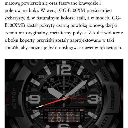
matową powierzchnię oraz fazowane krawędzie i
polerowane boki. W wersji GG-B100XM pierścień jest
srebrzysty, tj. w naturalnym kolorze stali, a w modelu GG-
B100XMB został pokryty czarną powłoką jonową, dzięki
czemu ma oryginalny, metaliczny połysk. Z kolei widoczne
z boku koperty przyciski zostały zaprojektowane w taki
sposób, aby można je było obsługiwać nawet w rękawicach.