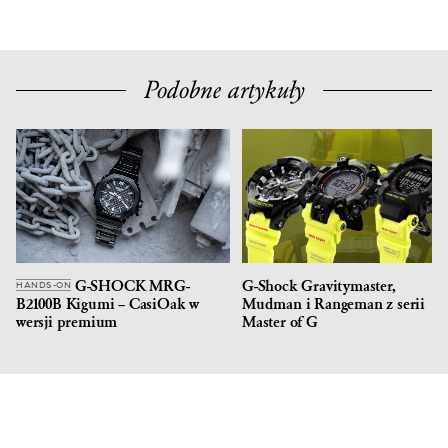
Podobne artykuły
G-SHOCK MRG-
G-Shock Gravitymaster,
HANDS-ON
B2100B Kigumi – CasiOak w
Mudman i Rangeman z serii
wersji premium
Master of G