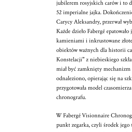
jubilerem rosyjskich carów i to d
52 imperialne jajka. Dokończenie
Carycy Aleksandry, przerwał wybu
Każde dzieło Fabergé epatowało 
kamieniami i inkrustowane złote
obiektów ważnych dla historii c
Konstelacji” z niebieskiego szkł
miał być zamknięty mechanizm 
odnaleziono, opierając się na s
przygotowała model czasomierza 
chronografu.
W Fabergé Visionnaire Chronog
punkt zegarka, czyli środek jego t