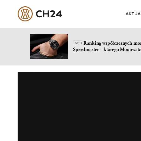
AKTUA
Ranking współczesnych mo
TOP 5
Speedmaster – którego Moonwatc
Skip
to
content