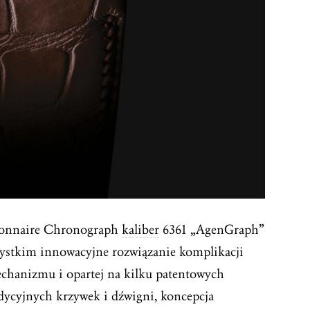
sionnaire Chronograph
kaliber
6361 „AgenGraph”
zystkim innowacyjne rozwiązanie komplikacji
echanizmu i opartej na kilku patentowych
dycyjnych krzywek i dźwigni, koncepcja