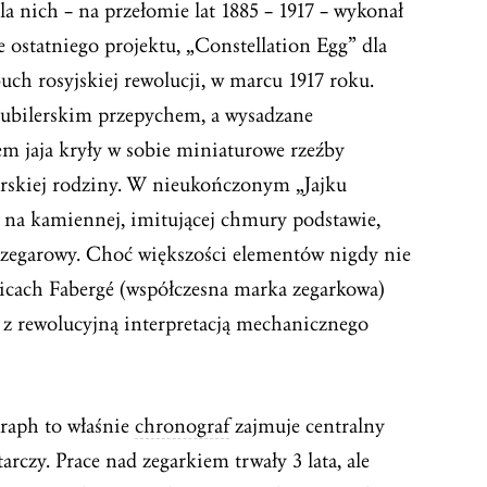
la nich – na przełomie lat 1885 – 1917 – wykonał
 ostatniego projektu, „Constellation Egg” dla
ch rosyjskiej rewolucji, w marcu 1917 roku.
jubilerskim przepychem, a wysadzane
m jaja kryły w sobie miniaturowe rzeźby
arskiej rodziny. W nieukończonym „Jajku
a na kamiennej, imitującej chmury podstawie,
zegarowy. Choć większości elementów nigdy nie
zkicach Fabergé (współczesna marka zegarkowa)
z rewolucyjną interpretacją mechanicznego
raph to właśnie
chronograf
zajmuje centralny
arczy. Prace nad zegarkiem trwały 3 lata, ale