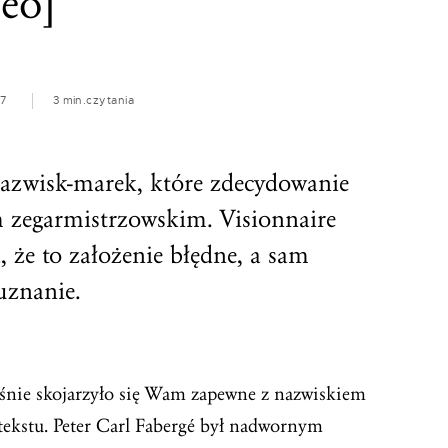
deo]
17
3 min.
czytania
nazwisk-marek, które zdecydowanie
em zegarmistrzowskim. Visionnaire
że to założenie błędne, a sam
uznanie.
właśnie skojarzyło się Wam zapewne z nazwiskiem
 tekstu. Peter Carl Fabergé był nadwornym