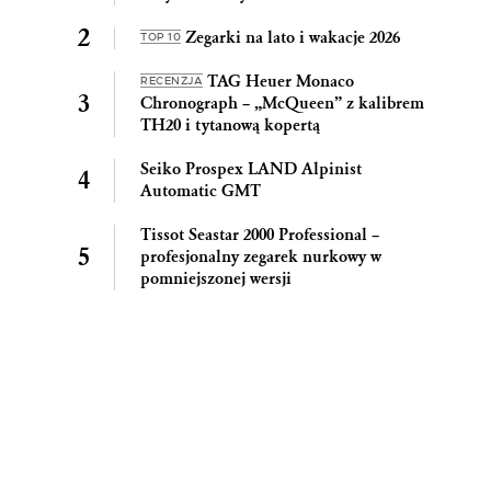
Zegarki na lato i wakacje 2026
TOP 10
TAG Heuer Monaco
RECENZJA
Chronograph – „McQueen” z kalibrem
TH20 i tytanową kopertą
Seiko Prospex LAND Alpinist
Automatic GMT
Tissot Seastar 2000 Professional –
profesjonalny zegarek nurkowy w
pomniejszonej wersji