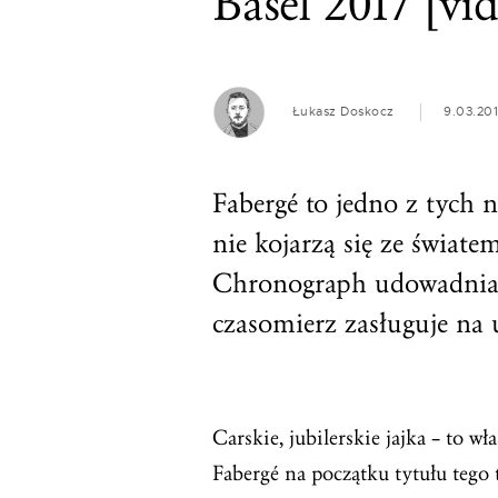
Basel 2017 [vi
Łukasz Doskocz
9.03.20
Fabergé to jedno z tych 
nie kojarzą się ze świat
Chronograph udowadnia, 
czasomierz zasługuje na 
Carskie, jubilerskie jajka – to 
Fabergé na początku tytułu tego