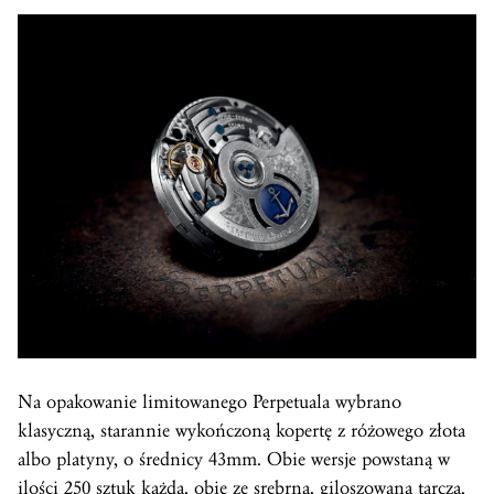
Na opakowanie limitowanego Perpetuala wybrano
klasyczną, starannie wykończoną kopertę z różowego złota
albo platyny, o średnicy 43mm. Obie wersje powstaną w
ilości 250 sztuk każda, obie ze srebrną, giloszowaną tarczą,