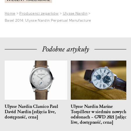
Home
>
Producenci zegarków
>
Ulysse Nardin
>
Basel 2014: Ulysse Nardin Perpetual Manufacture
Podobne artykuły
Ulysse Nardin Classico Paul
Ulysse Nardin Marine
David Nardin [zdjęcia live,
Torpilleur w siedmiu nowych
dostępność, cena]
odsłonach – GWD 2021 [zdjęcia
live, dostępność, cena]