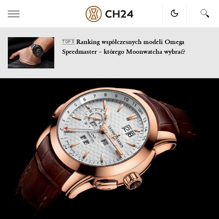
Ranking współczesnych modeli Omega
TOP 5
Speedmaster – którego Moonwatcha wybrać?
Skip
to
content