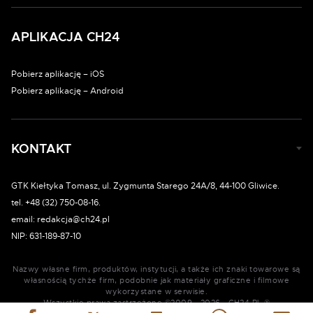
APLIKACJA CH24
Pobierz aplikację – iOS
Pobierz aplikację – Android
KONTAKT
GTK Kiełtyka Tomasz, ul. Zygmunta Starego 24A/8, 44-100 Gliwice.
tel. +48 (32) 750-08-16.
email: redakcja@ch24.pl
NIP: 631-189-87-10
Nazwy własne firm, produktów, instytucji, a także ich znaki towarowe są
własnością tychże firm, podobnie jak materiały graficzne i filmowe
wykorzystane w serwisie.
Wszystkie prawa zastrzeżone ©2009 - 2026 - CH24.PL ®