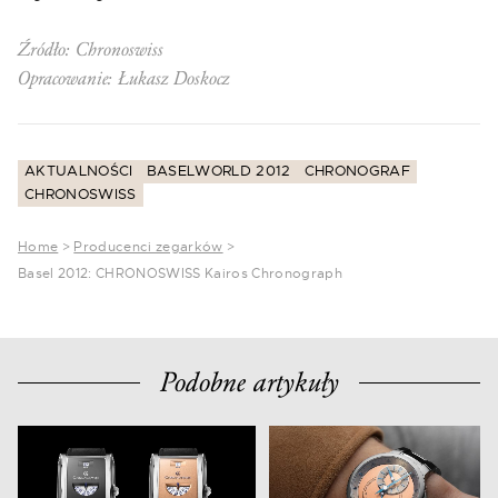
Źródło: Chronoswiss
Opracowanie: Łukasz Doskocz
AKTUALNOŚCI
BASELWORLD 2012
CHRONOGRAF
CHRONOSWISS
Home
>
Producenci zegarków
>
Basel 2012: CHRONOSWISS Kairos Chronograph
Podobne artykuły