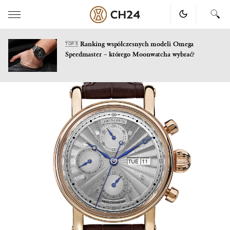
Ranking współczesnych modeli Omega
TOP 5
Speedmaster – którego Moonwatcha wybrać?
Skip
to
content