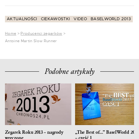
AKTUALNOŚCI
CIEKAWOSTKI
VIDEO
BASELWORLD 2013
Home
>
Producenci zegarków
>
Antoine Martin Slow Runner
Podobne artykuły
Zegarek Roku 2013 – nagrody
„The Best of…” BaselWorld 2013
wręczone
– część 1