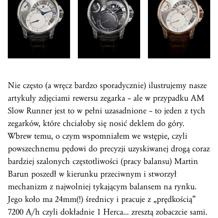
Nie często (a wręcz bardzo sporadycznie) ilustrujemy nasze
artykuły zdjęciami rewersu zegarka – ale w przypadku AM
Slow Runner jest to w pełni uzasadnione – to jeden z tych
zegarków, które chciałoby się nosić deklem do góry.
Wbrew temu, o czym wspomniałem we wstępie, czyli
powszechnemu pędowi do precyzji uzyskiwanej drogą coraz
bardziej szalonych częstotliwości (pracy balansu) Martin
Barun poszedł w kierunku przeciwnym i stworzył
mechanizm z najwolniej tykającym balansem na rynku.
Jego koło ma 24mm(!) średnicy i pracuje z „prędkością”
7200 A/h czyli dokładnie 1 Herca… zresztą zobaczcie sami.