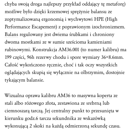
chyba swoją droga najlepszy przykład oddający tę metaforę)
możliwe było dzięki krzemowej sprężynie balansu ze
zoptymalizowaną ergonomią i wychwytowi HPE (High
Performance Escapement) z poprawionym izochronizmem.
Balans
regulowany jest dwiema śrubkami i chroniony
dwoma mostkami ze w sumie sześcioma kamieniami
rubinowymi. Konstrukcja AM36.001 (to numer kalibru) ma
199 części, 96h rezerwy chodu i spore wymiary 36×8.6mm.
Całość wykończono ręcznie, choć i tak oczy wszystkich
oglądających skupią się wyłącznie na olbrzymim, dostojnie
tykającym balansie.
Wizualna oprawa kalibru AM36 to masywna
koperta
ze
stali albo różowego złota, zestawiona ze srebrną lub
ciemnoszarą tarczą. Jej centralny punkt to przesunięta w
kierunku godz.6 tarcza sekundnika ze wskazówką
wykonującą 2 skoki na każdą odmierzoną sekundę czasu.