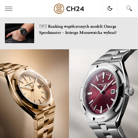
Ranking współczesnych modeli Omega
TOP 5
Speedmaster – którego Moonwatcha wybrać?
Skip
to
content