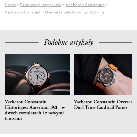
Home
>
Producenci zegarków
>
Vacheron Constantin
>
Vacheron Constantin Overseas Self-Winding 34,5 mm
Podobne artykuły
Vacheron Constantin
Vacheron Constantin Overseas
Historiques American 1921 – w
Dual Time Cardinal Points
dwóch rozmiarach i z nowymi
tarczami