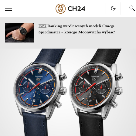
Ranking współczesnych modeli Omega
TOP 5
Speedmaster – którego Moonwatcha wybrać?
Skip
to
content