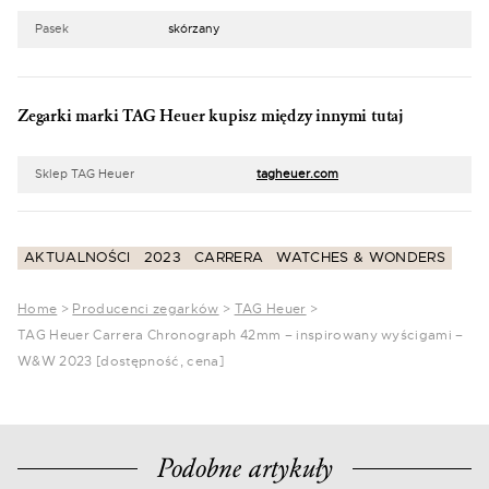
Pasek
skórzany
Zegarki marki TAG Heuer kupisz między innymi tutaj
Sklep TAG Heuer
tagheuer.com
AKTUALNOŚCI
2023
CARRERA
WATCHES & WONDERS
Home
>
Producenci zegarków
>
TAG Heuer
>
TAG Heuer Carrera Chronograph 42mm – inspirowany wyścigami –
W&W 2023 [dostępność, cena]
Podobne artykuły