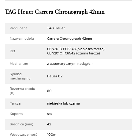
TAG Heuer Carrera Chronograph 42mm
Producent
TAG Heuer
Nazwa modelu
Carrera Chronograph 42mm
CBN201D.FC6543 (niebieska tarcza),
Ref.
CBN201C.FC6542 (czarna tarcza)
Mechanizm
z automatycznym naciągiem
Symbol
Heuer 02
mechanizmu
Rezerwa chodu
80
(h)
Tarcza
niebieska lub czarna
Koperta
stal
Średnica (mm)
42
Wodoszczelność
100m