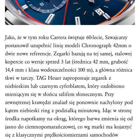
Jako, że w tym roku Carrera świętuje 60-lecie, Szwajcarzy
postanowił uzupełnić linię modeli Chronograph 42mm o
dwie nowe referencje. Zegarki bazują na tej samej, stalowej
kopercie co wersje sprzed 3 lat (średnica 42 mm, grubość
14,4 mm i klasa wodoszczelności 100 m), a główna różnica
tkwi w tarczy. TAG Heuer zaproponuje zegarek z
niebieskim lub czarnym cyferblatem, który ozdobiono
mieniącym się w słońcu szlifem słonecznym. Przy
zewnętrznej krawędzi znalazł się ponownie nachylony pod
kątem niebieski ring z podziałką minutową. Idąc w stronę
środka napotkamy na okrąg, którego barwa zmienia się od
jasno do ciemnopomarańczowej, co wg marki ma kojarzyć
się z klasycznymi prędkościomierzami samochodów