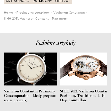
AKTUALNOŚCI
PATRIMONY
SIHH 2011
Home
>
Producenci zegarków
>
Vacheron Constantin
>
SIHH 2011: Vacheron Constantin Patrimony
Podobne artykuły
Vacheron Constantin Patrimony
SIHH 2012: Vacheron Constanti
Contemporaine – kiedy przymus
Patrimony Traditionnelle 14-
rodzi potrzebę
Days Tourbillon