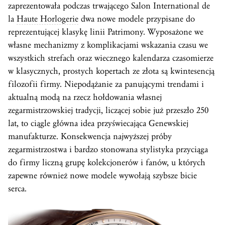
zaprezentowała podczas trwającego Salon International de
la
Haute Horlogerie
dwa nowe modele przypisane do
reprezentującej klasykę linii Patrimony. Wyposażone we
własne mechanizmy z komplikacjami wskazania czasu we
wszystkich strefach oraz wiecznego kalendarza czasomierze
w klasycznych, prostych kopertach ze złota są kwintesencją
filozofii firmy. Niepodążanie za panującymi trendami i
aktualną modą na rzecz hołdowania własnej
zegarmistrzowskiej tradycji, liczącej sobie już przeszło 250
lat, to ciągle główna idea przyświecająca Genewskiej
manufakturze. Konsekwencja najwyższej próby
zegarmistrzostwa i bardzo stonowana stylistyka przyciąga
do firmy liczną grupę kolekcjonerów i fanów, u których
zapewne również nowe modele wywołają szybsze bicie
serca.