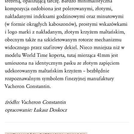
srebrną, opalizującą tarczę. Bardzo minimalistyczna
kompozycja ozdobiona jest polerowanymi, złotymi,
nakładanymi indeksami godzinowymi oraz minutowymi
(w formie okrągłych kaboszonów), prostymi wskazówkami
i logo marki z nakładanym, złotym krzyżem maltańskim,
obecnym także na szkieletowanym rotorze mechanizmu
widocznego przez szafirowy
dekiel
. Nieco mniejsza niż w
modelu
World Time
koperta
, tutaj mierząca 41mm jest
umieszona na identycznym pasku ze złotym zapięciem
udekorowanym maltańskim krzyżem – bezbłędnie
rozpoznawalnym symbolem finezyjnej manufaktury
Vacheron Constantin.
źródło: Vacheron Constantin
opracowanie: Łukasz Doskocz