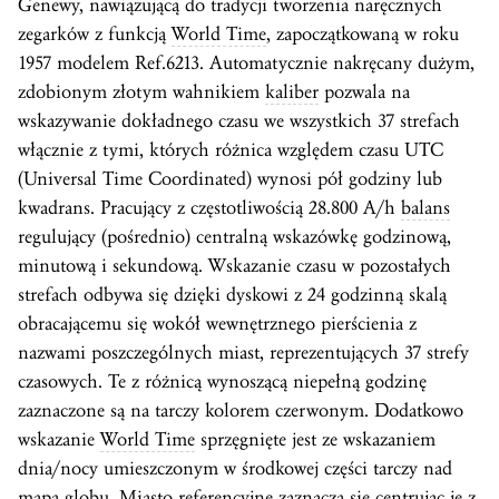
Genewy, nawiązującą do tradycji tworzenia naręcznych
zegarków z funkcją
World Time
, zapoczątkowaną w roku
1957 modelem Ref.6213. Automatycznie nakręcany dużym,
zdobionym złotym wahnikiem
kaliber
pozwala na
wskazywanie dokładnego czasu we wszystkich 37 strefach
włącznie z tymi, których różnica względem czasu UTC
(Universal Time Coordinated) wynosi pół godziny lub
kwadrans. Pracujący z częstotliwością 28.800 A/h
balans
regulujący (pośrednio) centralną wskazówkę godzinową,
minutową i sekundową. Wskazanie czasu w pozostałych
strefach odbywa się dzięki dyskowi z 24 godzinną skalą
obracającemu się wokół wewnętrznego pierścienia z
nazwami poszczególnych miast, reprezentujących 37 strefy
czasowych. Te z różnicą wynoszącą niepełną godzinę
zaznaczone są na tarczy kolorem czerwonym. Dodatkowo
wskazanie
World Time
sprzęgnięte jest ze wskazaniem
dnia/nocy umieszczonym w środkowej części tarczy nad
mapą globu. Miasto referencyjne zaznacza się centrując je z