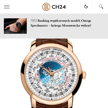
Ranking współczesnych modeli Omega
TOP 5
Speedmaster – którego Moonwatcha wybrać?
Skip
to
content