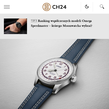
Ranking współczesnych modeli Omega
TOP 5
Speedmaster – którego Moonwatcha wybrać?
Skip
to
content