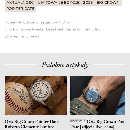
AKTUALNOŚCI
LIMITOWANE EDYCJE
2023
BIG CROWN
POINTER DATE
Home
>
Producenci zegarków
>
Oris
>
Oris Big Crown Pointer Date Hank Aaron Limited Edition
[dostępność, cena]
Podobne artykuły
Oris Big Crown Pointer Date
Oris Big Crown Pointe
RECENZJA
Roberto Clemente Limited
Date [zdjęcia live, cena]