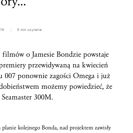
pory…
019
5 min.
czytania
u filmów o Jamesie Bondzie powstaje
 premiery przewidywaną na kwiecień
u 007 ponownie zagości Omega i już
dobieństwem możemy powiedzieć, że
y Seamaster 300M.
a planie kolejnego Bonda, nad projektem zawisły