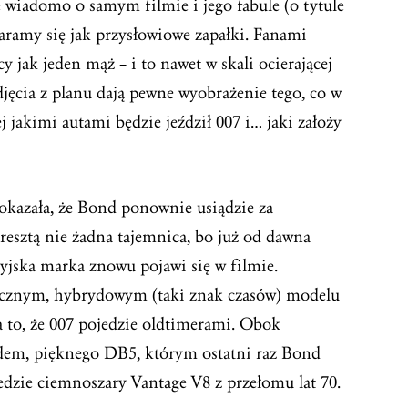
e wiadomo o samym filmie i jego fabule (o tytule
aramy się jak przysłowiowe zapałki. Fanami
 jak jeden mąż – i to nawet w skali ocierającej
jęcia z planu dają pewne wyobrażenie tego, co w
 jakimi autami będzie jeździł 007 i… jaki założy
okazała, że Bond ponownie usiądzie za
resztą nie żadna tajemnica, bo już od dawna
tyjska marka znowu pojawi się w filmie.
cznym, hybrydowym (taki znak czasów) modelu
a to, że 007 pojedzie oldtimerami. Obok
dem, pięknego DB5, którym ostatni raz Bond
edzie ciemnoszary Vantage V8 z przełomu lat 70.