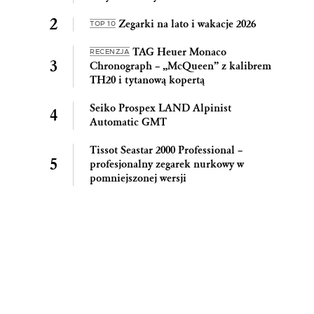
Zegarki na lato i wakacje 2026
TOP 10
TAG Heuer Monaco
RECENZJA
Chronograph – „McQueen” z kalibrem
TH20 i tytanową kopertą
Seiko Prospex LAND Alpinist
Automatic GMT
Tissot Seastar 2000 Professional –
profesjonalny zegarek nurkowy w
pomniejszonej wersji