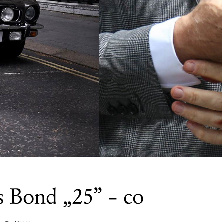
 Bond „25” – co