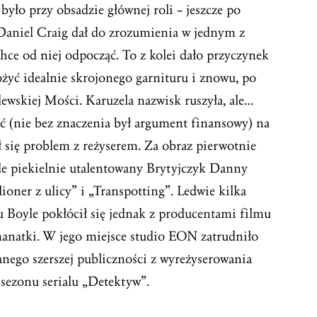
było przy obsadzie głównej roli – jeszcze po
Daniel Craig dał do zrozumienia w jednym z
chce od niej odpocząć. To z kolei dało przyczynek
ożyć idealnie skrojonego garnituru i znowu, po
lewskiej Mości. Karuzela nazwisk ruszyła, ale…
ić (nie bez znaczenia był argument finansowy) na
ł się problem z reżyserem. Za obraz pierwotnie
le piekielnie utalentowany Brytyjczyk Danny
ioner z ulicy” i „Transpotting”. Ledwie kilka
 Boyle pokłócił się jednak z producentami filmu
 manatki. W jego miejsce studio EON zatrudniło
ego szerszej publiczności z wyreżyserowania
 sezonu serialu „Detektyw”.