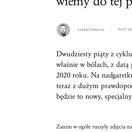
wiemy do tej 
Łukasz Doskocz
15.07.2
Dwudziesty piąty z cykl
właśnie w bólach, z datą
2020 roku. Na nadgarstk
teraz z dużym prawdopo
będzie to nowy, specjaln
Zanim w ogóle ruszyły zdjęcia n