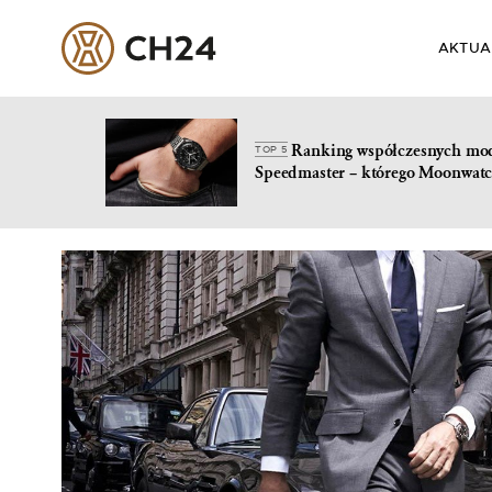
AKTUA
Ranking współczesnych mo
TOP 5
Speedmaster – którego Moonwatc
Skip
to
content