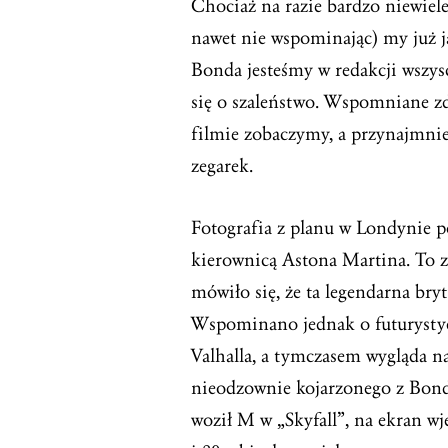
Chociaż na razie bardzo niewiel
nawet nie wspominając) my już j
Bonda jesteśmy w redakcji wszyscy
się o szaleństwo. Wspomniane zd
filmie zobaczymy, a przynajmniej
zegarek.
Fotografia z planu w Londynie p
kierownicą Astona Martina. To z
mówiło się, że ta legendarna bry
Wspominano jednak o futurysty
Valhalla, a tymczasem wygląda n
nieodzownie kojarzonego z Bon
woził M w „Skyfall”, na ekran wj