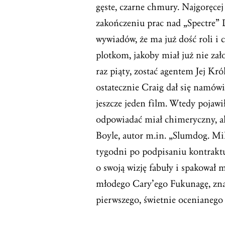
gęste, czarne chmury. Najgoręcej 
zakończeniu prac nad „Spectre” 
wywiadów, że ma już dość roli i 
plotkom, jakoby miał już nie zał
raz piąty, zostać agentem Jej Kró
ostatecznie Craig dał się namów
jeszcze jeden film. Wtedy pojawi
odpowiadać miał chimeryczny, a
Boyle, autor m.in. „Slumdog. Mil
tygodni po podpisaniu kontraktu
o swoją wizję fabuły i spakował
młodego Cary’ego Fukunagę, znan
pierwszego, świetnie ocenianego