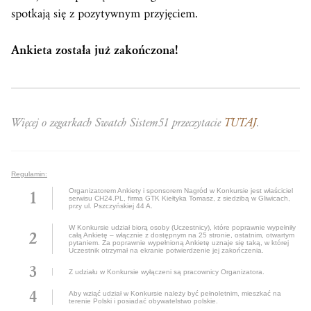
spotkają się z pozytywnym przyjęciem.
Ankieta została już zakończona!
Więcej o zegarkach Swatch Sistem51 przeczytacie
TUTAJ
.
Regulamin:
Organizatorem Ankiety i sponsorem Nagród w Konkursie jest właściciel
serwisu CH24.PL, firma GTK Kiełtyka Tomasz, z siedzibą w Gliwicach,
przy ul. Pszczyńskiej 44 A.
W Konkursie udział biorą osoby (Uczestnicy), które poprawnie wypełniły
całą Ankietę – włącznie z dostępnym na 25 stronie, ostatnim, otwartym
pytaniem. Za poprawnie wypełnioną Ankietę uznaje się taką, w której
Uczestnik otrzymał na ekranie potwierdzenie jej zakończenia.
Z udziału w Konkursie wyłączeni są pracownicy Organizatora.
Aby wziąć udział w Konkursie należy być pełnoletnim, mieszkać na
terenie Polski i posiadać obywatelstwo polskie.