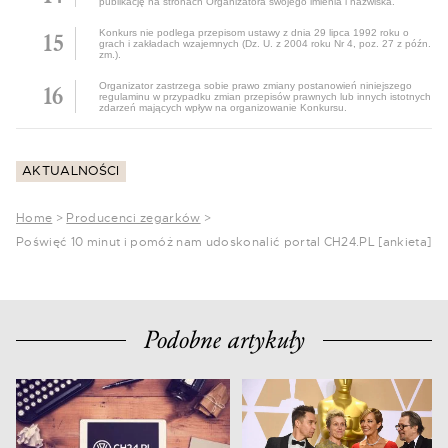
publikację na stronach Organizatora swojego imienia i nazwiska.
Konkurs nie podlega przepisom ustawy z dnia 29 lipca 1992 roku o
grach i zakładach wzajemnych (Dz. U. z 2004 roku Nr 4, poz. 27 z późn.
zm.).
Organizator zastrzega sobie prawo zmiany postanowień niniejszego
regulaminu w przypadku zmian przepisów prawnych lub innych istotnych
zdarzeń mających wpływ na organizowanie Konkursu.
AKTUALNOŚCI
Home
>
Producenci zegarków
>
Poświęć 10 minut i pomóż nam udoskonalić portal CH24.PL [ankieta]
Podobne artykuły