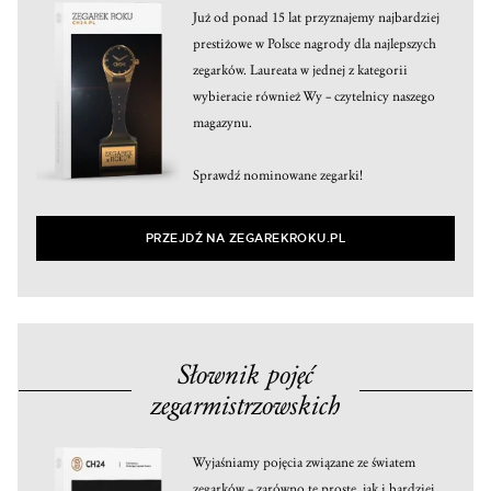
Już od ponad 15 lat przyznajemy najbardziej
prestiżowe w Polsce nagrody dla najlepszych
zegarków. Laureata w jednej z kategorii
wybieracie również Wy – czytelnicy naszego
magazynu.
Sprawdź nominowane zegarki!
PRZEJDŹ NA ZEGAREKROKU.PL
Słownik pojęć
zegarmistrzowskich
Wyjaśniamy pojęcia związane ze światem
zegarków – zarówno te proste, jak i bardziej