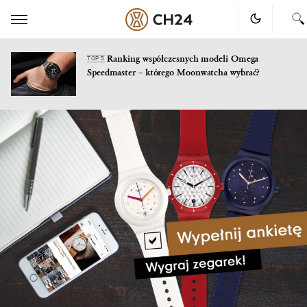
Ranking współczesnych modeli Omega
TOP 5
Speedmaster – którego Moonwatcha wybrać?
Skip
to
content