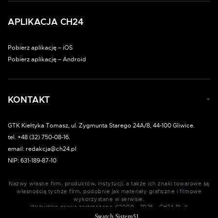
APLIKACJA CH24
Pobierz aplikację – iOS
Pobierz aplikację – Android
KONTAKT
GTK Kiełtyka Tomasz, ul. Zygmunta Starego 24A/8, 44-100 Gliwice.
tel. +48 (32) 750-08-16.
email: redakcja@ch24.pl
NIP: 631-189-87-10
Nazwy własne firm, produktów, instytucji, a także ich znaki towarowe są
własnością tychże firm, podobnie jak materiały graficzne i filmowe
wykorzystane w serwisie.
Wszystkie prawa zastrzeżone ©2009 - 2026 - CH24.PL ®
Swatch Sistem51
Swatch Sistem51
Swatch Sistem51