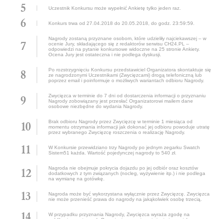
Uczestnik Konkursu może wypełnić Ankietę tylko jeden raz.
Konkurs trwa od 27.04.2018 do 20.05.2018, do godz. 23:59:59.
Nagrody zostaną przyznane osobom, które udzieliły najciekawszej – w
ocenie Jury, składającego się z redaktorów serwisu CH24.PL –
odpowiedzi na pytanie konkursowe widoczne na 25 stronie Ankiety.
Ocena Jury jest ostateczna i nie podlega dyskusji.
Po rozstrzygnięciu Konkursu przedstawiciel Organizatora skontaktuje się
ze nagrodzonymi Uczestnikami (Zwycięzcami) drogą telefoniczną lub
poprzez email i poinformuje o możliwych wariantach odbioru Nagrody.
Zwycięzca w terminie do 7 dni od dostarczenia informacji o przyznaniu
Nagrody zobowiązany jest przesłać Organizatorowi mailem dane
osobowe niezbędne do wydania Nagrody.
Brak odbioru Nagrody przez Zwycięzcę w terminie 1 miesiąca od
momentu otrzymania informacji jak dokonać jej odbioru powoduje utratę
przez wybranego Zwycięzcę roszczenia o realizację Nagrody.
W Konkursie przewidziano trzy Nagrody po jednym zegarku Swatch
Sistem51 każda. Wartość pojedynczej nagrody to 540 zł.
Nagroda nie obejmuje pokrycia dojazdu po jej odbiór oraz kosztów
dodatkowych z tym związanych (nocleg, wyżywienie itp.) i nie podlega
na wymianę na gotówkę.
Nagroda może być wykorzystana wyłącznie przez Zwycięzcę. Zwycięzca
nie może przenieść prawa do nagrody na jakąkolwiek osobę trzecią.
W przypadku przyznania Nagrody, Zwycięzca wyraża zgodę na