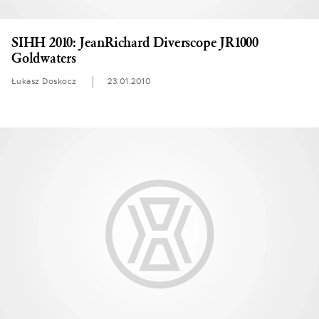
SIHH 2010: JeanRichard Diverscope JR1000
Goldwaters
Łukasz Doskocz
23.01.2010