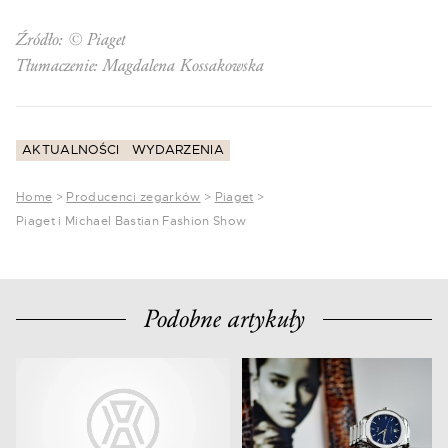
Źródło: © Piaget
Tłumaczenie: Magdalena Kossakowska
AKTUALNOŚCI
WYDARZENIA
Home
>
Producenci zegarków
>
Piaget
>
Piaget i Michael Bastian Fashion Show
Podobne artykuły