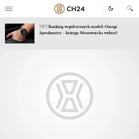
Ranking współczesnych modeli Omega
TOP 5
Speedmaster – którego Moonwatcha wybrać?
Skip
to
content