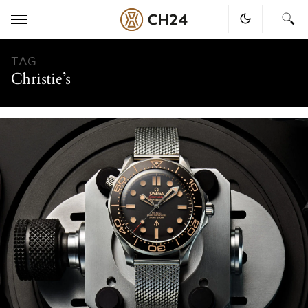
Skip
TAG
to
Christie’s
content