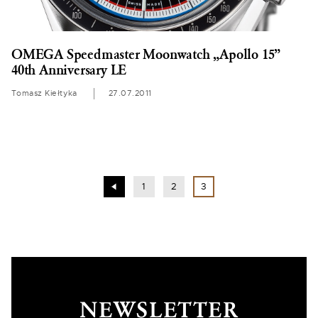
OMEGA Speedmaster Moonwatch „Apollo 15”
40th Anniversary LE
Tomasz Kiełtyka
27.07.2011
1
2
3
NEWSLETTER