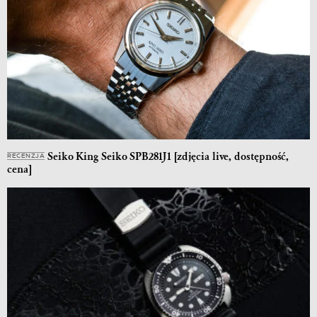
Seiko King Seiko SPB281J1 [zdjęcia live, dostępność,
RECENZJA
cena]