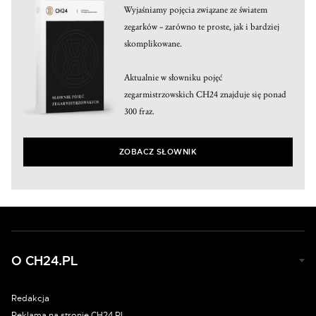
Wyjaśniamy pojęcia związane ze światem
zegarków – zarówno te proste, jak i bardziej
skomplikowane.
Aktualnie w słowniku pojęć
zegarmistrzowskich CH24 znajduje się ponad
300 fraz.
ZOBACZ SŁOWNIK
O CH24.PL
Redakcja
Reklama na stronie CH24.PL