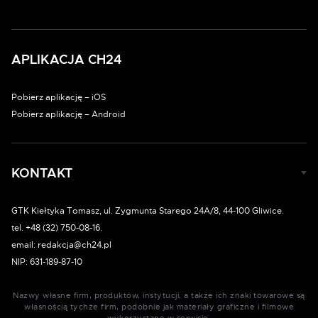
APLIKACJA CH24
Pobierz aplikację – iOS
Pobierz aplikację – Android
KONTAKT
GTK Kiełtyka Tomasz, ul. Zygmunta Starego 24A/8, 44-100 Gliwice.
tel. +48 (32) 750-08-16.
email: redakcja@ch24.pl
NIP: 631-189-87-10
Nazwy własne firm, produktów, instytucji, a także ich znaki towarowe są
własnością tychże firm, podobnie jak materiały graficzne i filmowe