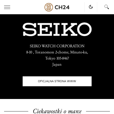
Skip
to
content
SEIKO WATCH CORPORATION
8-10 , Toranomon 2-chome, Minato-ku,
Tokyo 105-8467
Japan
OFICJALNA STRONA WWW
Ciekawostki o marce