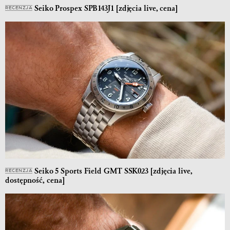
Seiko Prospex SPB143J1 [zdjęcia live, cena]
RECENZJA
Seiko 5 Sports Field GMT SSK023 [zdjęcia live,
RECENZJA
dostępność, cena]