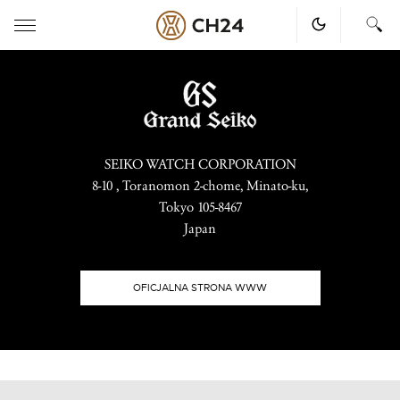
Skip
to
content
SEIKO WATCH CORPORATION
8-10 , Toranomon 2-chome, Minato-ku,
Tokyo 105-8467
Japan
OFICJALNA STRONA WWW