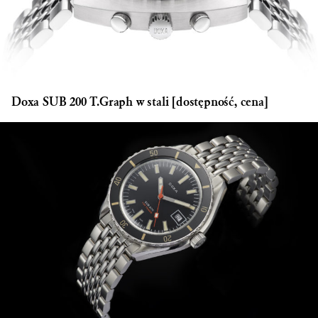
Doxa SUB 200 T.Graph w stali [dostępność, cena]