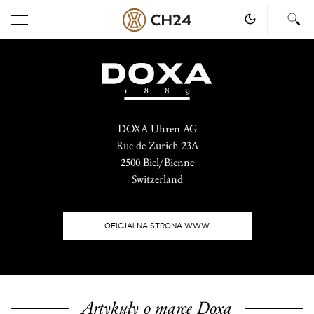
Skip
to
content
DOXA Uhren AG
Rue de Zurich 23A
2500 Biel/Bienne
Switzerland
OFICJALNA STRONA WWW
Artykuły o marce Doxa